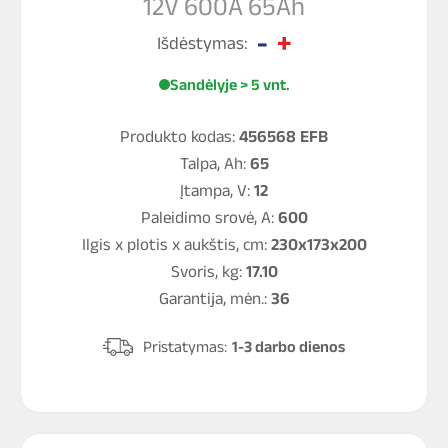
12V 600A 65Ah
Išdėstymas:
Sandėlyje > 5 vnt.
Produkto kodas:
456568 EFB
Talpa, Ah:
65
Įtampa, V:
12
Paleidimo srovė, A:
600
Ilgis x plotis x aukštis, cm:
230x173x200
Svoris, kg:
17.10
Garantija, mėn.:
36
Pristatymas:
1-3 darbo dienos