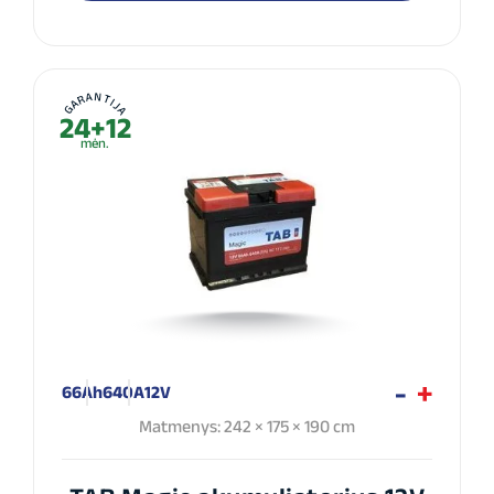
GARANTIJA
24+12
mėn.
66Ah
640A
12V
Matmenys: 242 × 175 × 190 cm