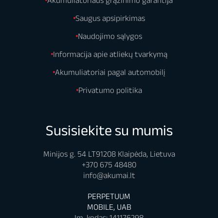
Saugus apsipirkimas
Naudojimo sąlygos
Informacija apie atliekų tvarkymą
Akumuliatoriai pagal automobilį
Privatumo politika
Susisiekite su mumis
Minijos g. 54 LT91208 Klaipėda, Lietuva
+370 675 48480
info@akumai.lt
PERPETUUM
MOBILE, UAB
Įm. kodas: 141176298