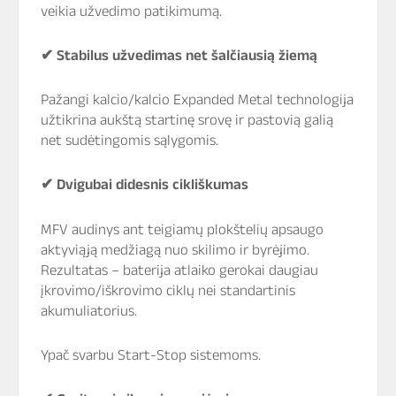
veikia užvedimo patikimumą.
✔
Stabilus užvedimas net šalčiausią žiemą
Pažangi kalcio/kalcio Expanded Metal technologija
užtikrina aukštą startinę srovę ir pastovią galią
net sudėtingomis sąlygomis.
✔
Dvigubai didesnis cikliškumas
MFV audinys ant teigiamų plokštelių apsaugo
aktyviąją medžiagą nuo skilimo ir byrėjimo.
Rezultatas – baterija atlaiko gerokai daugiau
įkrovimo/iškrovimo ciklų nei standartinis
akumuliatorius.
Ypač svarbu Start-Stop sistemoms.