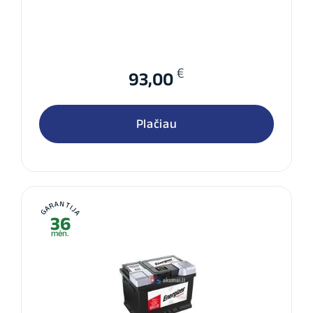
€
93,00
Plačiau
GARANTIJA
36
mėn.