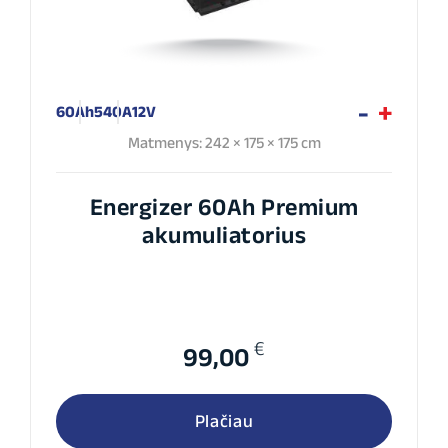
60Ah
540A
12V
Matmenys: 242 × 175 × 175 cm
Energizer 60Ah Premium
akumuliatorius
€
99,00
Plačiau