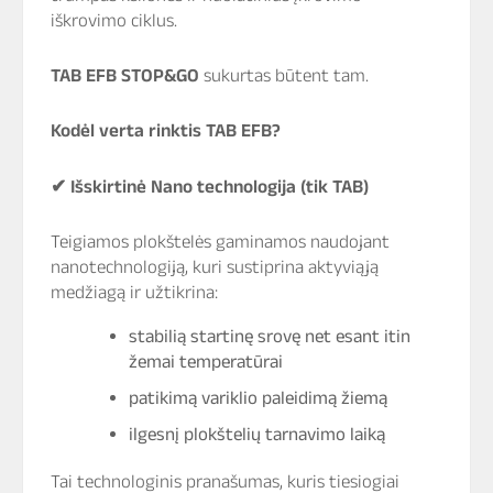
iškrovimo ciklus.
TAB EFB STOP&GO
sukurtas būtent tam.
Kodėl verta rinktis TAB EFB?
✔
Išskirtinė Nano technologija (tik TAB)
Teigiamos plokštelės gaminamos naudojant
nanotechnologiją, kuri sustiprina aktyviąją
medžiagą ir užtikrina:
stabilią startinę srovę net esant itin
žemai temperatūrai
patikimą variklio paleidimą žiemą
ilgesnį plokštelių tarnavimo laiką
Tai technologinis pranašumas, kuris tiesiogiai