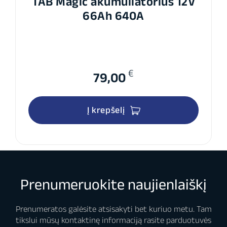
TAB Magic akumuliatorius 12V
66Ah 640A
€
79,00
Į krepšelį
Prenumeruokite naujienlaiškį
Prenumeratos galėsite atsisakyti bet kuriuo metu. Tam
tikslui mūsų kontaktinę informaciją rasite parduotuvės