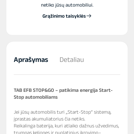
netiko jūsų automobiliui.
Grąžinimo taisyklės
Aprašymas
Detaliau
TAB EFB STOP&GO – patikima energija Start-
Stop automobiliams
Jei jūsų automobilis turi „Start-Stop“ sistemą,
įprastas akumuliatorius čia netiks.
Reikalinga baterija, kuri atlaiko dažnus užvedimus,
trumpas keliones ir nuolatinius įkrovimo–