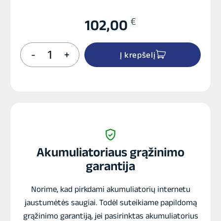
€
102,00
produkto
-
+
Į krepšelį
kiekis:
TAB
EFB
akumuliatorius
12V
65Ah
600A
Jap
(-
+)
Akumuliatoriaus grąžinimo
garantija
Norime, kad pirkdami akumuliatorių internetu
jaustumėtės saugiai. Todėl suteikiame papildomą
grąžinimo garantiją, jei pasirinktas akumuliatorius