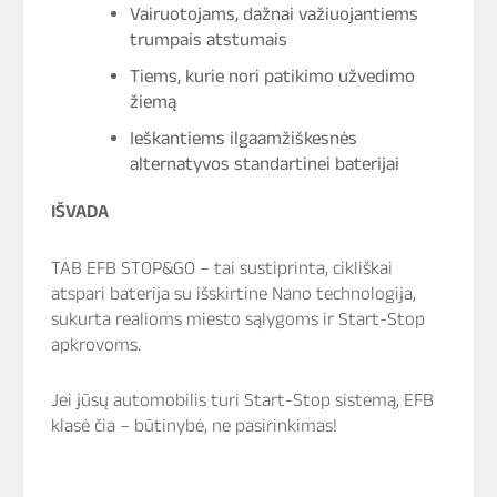
Vairuotojams, dažnai važiuojantiems
trumpais atstumais
Tiems, kurie nori patikimo užvedimo
žiemą
Ieškantiems ilgaamžiškesnės
alternatyvos standartinei baterijai
IŠVADA
TAB EFB STOP&GO – tai sustiprinta, cikliškai
atspari baterija su išskirtine Nano technologija,
sukurta realioms miesto sąlygoms ir Start-Stop
apkrovoms.
Jei jūsų automobilis turi Start-Stop sistemą, EFB
klasė čia – būtinybė, ne pasirinkimas!