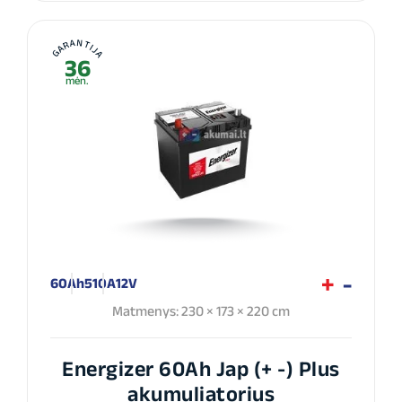
GARANTIJA
36
mėn.
60Ah
510A
12V
Matmenys: 230 × 173 × 220 cm
Energizer 60Ah Jap (+ -) Plus
akumuliatorius