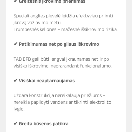
✔
Greitesnis įkrovimo priėmimas
Speciali anglies plėvelė leidžia efektyviau priimti
įkrovą važiavimo metu.
Trumpesnės kelionės – mažesnė išsikrovimo rizika.
✔
Patikimumas net po gilaus iškrovimo
TAB EFB gali būti lengvai įkraunamas net ir po
visiško iškrovimo, neprarandant funkcionalumo.
✔
Visiškai neaptarnaujamas
Uždara konstrukcija nereikalauja priežiūros –
nereikia papildyti vandens ar tikrinti elektrolito
lygio.
✔
Greita būsenos patikra