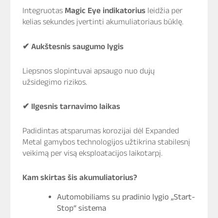
Integruotas
Magic Eye indikatorius
leidžia per
kelias sekundes įvertinti akumuliatoriaus būklę.
✔
Aukštesnis saugumo lygis
Liepsnos slopintuvai apsaugo nuo dujų
užsidegimo rizikos.
✔
Ilgesnis tarnavimo laikas
Padidintas atsparumas korozijai dėl Expanded
Metal gamybos technologijos užtikrina stabilesnį
veikimą per visą eksploatacijos laikotarpį.
Kam skirtas šis akumuliatorius?
Automobiliams su pradinio lygio „Start-
Stop“ sistema