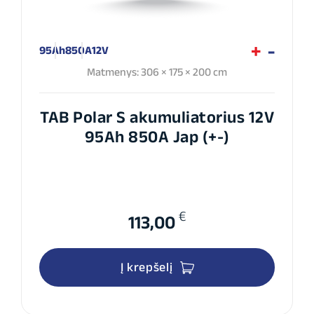
95Ah
850A
12V
Matmenys: 306 × 175 × 200 cm
TAB Polar S akumuliatorius 12V
95Ah 850A Jap (+-)
€
113,00
Į krepšelį