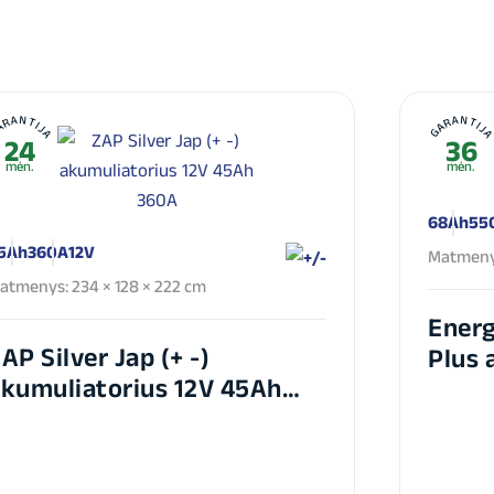
ARANTIJA
GARANTIJ
24
36
mėn.
mėn.
68Ah
55
5Ah
360A
12V
Matmenys
atmenys: 234 × 128 × 222 cm
Energ
AP Silver Jap (+ -)
Plus 
kumuliatorius 12V 45Ah
360A