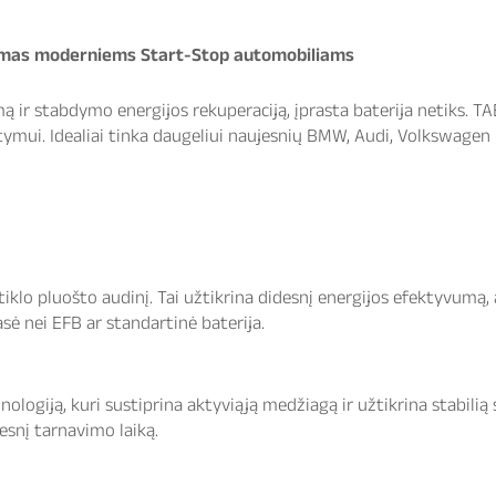
imas moderniems Start-Stop automobiliams
emą ir stabdymo energijos rekuperaciją, įprasta baterija netiks
mui. Idealiai tinka daugeliui naujesnių
BMW
,
Audi
,
Volkswagen
stiklo pluošto audinį. Tai užtikrina didesnį energijos efektyvumą
ė nei EFB ar standartinė baterija.
giją, kuri sustiprina aktyviąją medžiagą ir užtikrina stabilią 
esnį tarnavimo laiką.