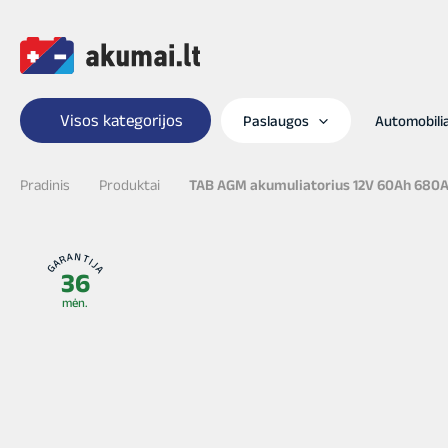
Pereiti
prie
turinio
Visos kategorijos
Paslaugos
Automobil
Pradinis
Produktai
TAB AGM akumuliatorius 12V 60Ah 680
GARANTIJA
36
mėn.