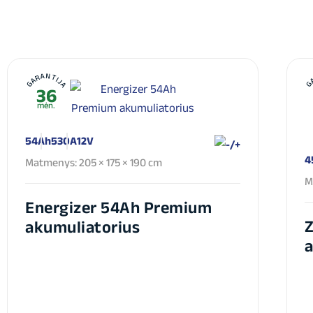
GARANTIJA
G
36
mėn.
54Ah
530A
12V
4
Matmenys: 205 × 175 × 190 cm
M
Energizer 54Ah Premium
Z
akumuliatorius
a