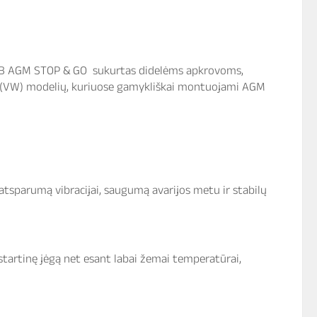
. TAB AGM STOP & GO sukurtas didelėms apkrovoms,
(VW) modelių, kuriuose gamykliškai montuojami AGM
, atsparumą vibracijai, saugumą avarijos metu ir stabilų
startinę jėgą net esant labai žemai temperatūrai,