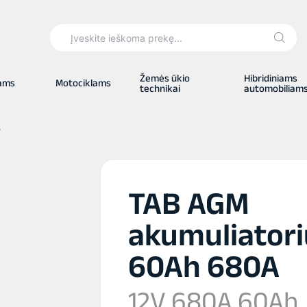
Search
for:
Žemės ūkio
Hibridiniams
iams
Motociklams
technikai
automobiliam
A
TAB AGM
akumuliatori
60Ah 680A
12V 680A 60Ah