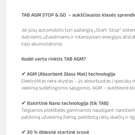
TAB AGM STOP & GO – aukščiausios klasės sprend
Jei jūsų automobilis turi pažangią „Start-Stop“ sist
dažniems užvedimams ir intensyviam energijos atstaty
tipo akumuliatoriai.
Kodėl verta rinktis TAB AGM?
✔
AGM (Absorbent Glass Mat) technologija
Elektrolitas nėra skystas – jis absorbuotas į specialų 
veikimą sudėtingomis sąlygomis. AGM – aukštesnė klas
✔
Išskirtinė Nano technologija (tik TAB)
Teigiamos plokštelės gaminamos naudojant nanotechnolo
patikimą užvedimą žiemą, padidintą ciklų skaičių ir ilg
✔
30 % didesnė startinė srovė