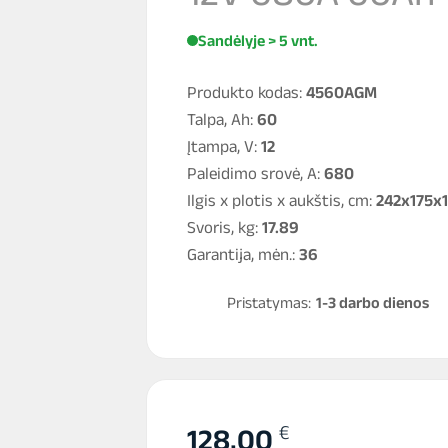
Sandėlyje > 5 vnt.
Produkto kodas:
4560AGM
Talpa, Ah:
60
Įtampa, V:
12
Paleidimo srovė, A:
680
Ilgis x plotis x aukštis, cm:
242x175x
Svoris, kg:
17.89
Garantija, mėn.:
36
Pristatymas:
1-3 darbo dienos
€
128,00