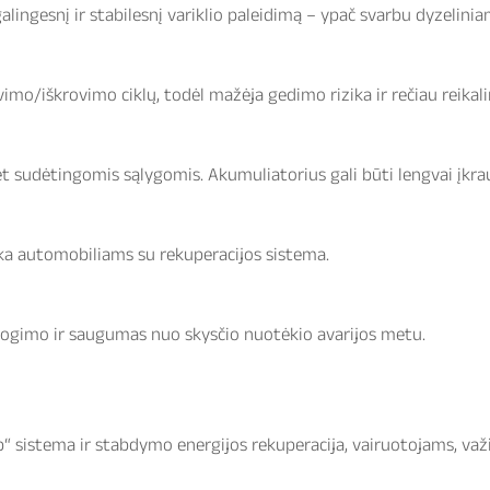
galingesnį ir stabilesnį variklio paleidimą – ypač svarbu dyzelinia
vimo/iškrovimo ciklų, todėl mažėja gedimo rizika ir rečiau reikal
et sudėtingomis sąlygomis. Akumuliatorius gali būti lengvai įkr
nka automobiliams su rekuperacijos sistema.
ogimo ir saugumas nuo skysčio nuotėkio avarijos metu.
 sistema ir stabdymo energijos rekuperacija, vairuotojams, važi