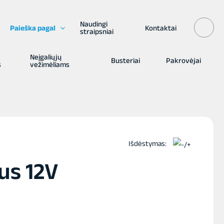
Naudingi
Paieška pagal
Kontaktai
straipsniai
Neįgaliųjų
Busteriai
Pakrovėjai
s
vežimėliams
Išdėstymas:
us 12V