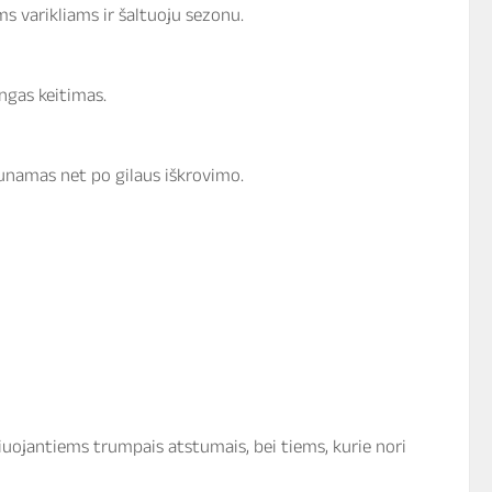
ms varikliams ir šaltuoju sezonu.
ingas keitimas.
aunamas net po gilaus iškrovimo.
uojantiems trumpais atstumais, bei tiems, kurie nori