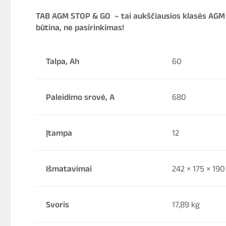
TAB AGM STOP & GO – tai aukščiausios klasės AGM ba
būtina, ne pasirinkimas!
Talpa, Ah
60
Paleidimo srovė, A
680
Įtampa
12
Išmatavimai
242 × 175 × 19
Svoris
17,89 kg