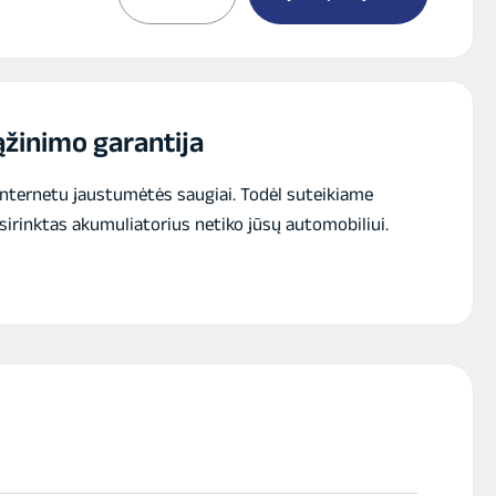
TAB
AGM
akumuliatorius
12V
60Ah
680A
žinimo garantija
internetu jaustumėtės saugiai. Todėl suteikiame
sirinktas akumuliatorius netiko jūsų automobiliui.