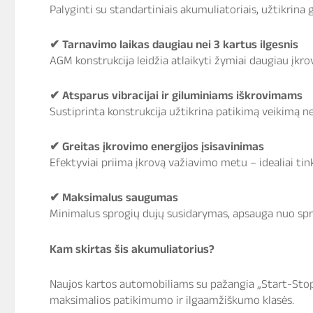
Palyginti su standartiniais akumuliatoriais, užtikrina 
✔
Tarnavimo laikas daugiau nei 3 kartus ilgesnis
AGM konstrukcija leidžia atlaikyti žymiai daugiau įkro
✔
Atsparus vibracijai ir giluminiams iškrovimams
Sustiprinta konstrukcija užtikrina patikimą veikimą n
✔
Greitas įkrovimo energijos įsisavinimas
Efektyviai priima įkrovą važiavimo metu – idealiai ti
✔
Maksimalus saugumas
Minimalus sprogių dujų susidarymas, apsauga nuo spr
Kam skirtas šis akumuliatorius?
Naujos kartos automobiliams su pažangia „Start-Stop“
maksimalios patikimumo ir ilgaamžiškumo klasės.