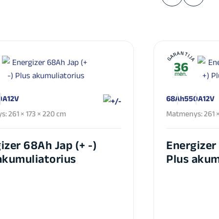
A
GARANTIJA
36
mėn.
0A
12V
68Ah
550A
12V
: 261 × 173 × 220 cm
Matmenys: 261 ×
izer 68Ah Jap (+ -)
Energizer 
akumuliatorius
Plus akum