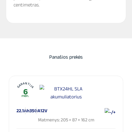
centimetras.
Panašios prekės
GARANTIJA
6
mėn.
22.1Ah
350A
12V
Matmenys: 205 × 87 × 162 cm