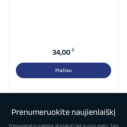
€
34,00
Plačiau
Prenumeruokite naujienlaiškį
Prenumeratos galėsite atsisakyti bet kuriuo metu. Tam