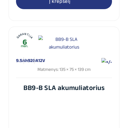
Į krepšelį
GARANTIJA
6
mėn.
9.5Ah
920A
12V
Matmenys: 135 × 75 × 139 cm
BB9-B SLA akumuliatorius