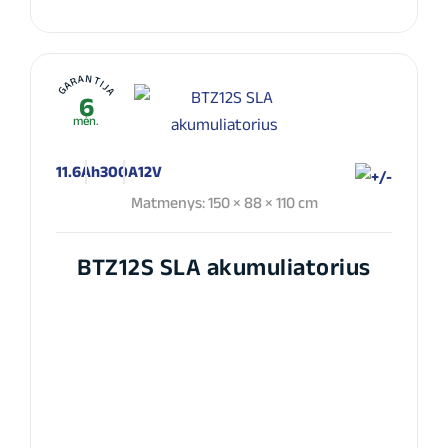
GARANTIJA
6
mėn.
11.6Ah
300A
12V
Matmenys: 150 × 88 × 110 cm
BTZ12S SLA akumuliatorius