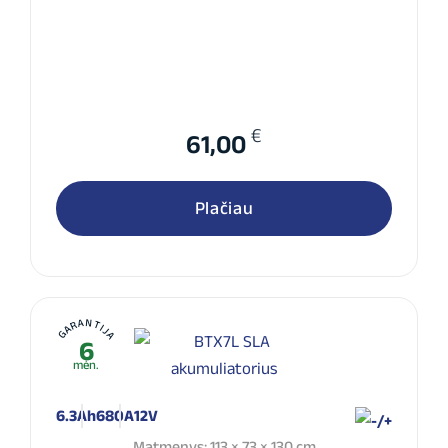
€
61,00
Plačiau
GARANTIJA
6
mėn.
6.3Ah
680A
12V
Matmenys: 113 × 73 × 130 cm