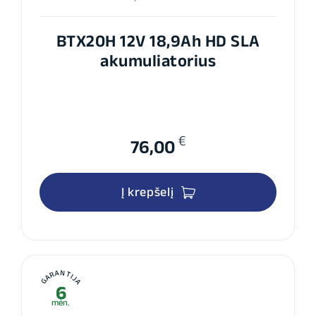
BTX20H 12V 18,9Ah HD SLA
akumuliatorius
€
76,00
Į krepšelį
GARANTIJA
6
mėn.