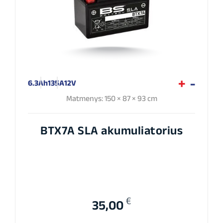
6.3Ah
135A
12V
Matmenys: 150 × 87 × 93 cm
BTX7A SLA akumuliatorius
€
35,00