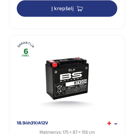
Į krepšelį
GARANTIJA
6
mėn.
18.9Ah
310A
12V
Matmenys: 175 × 87 × 155 cm