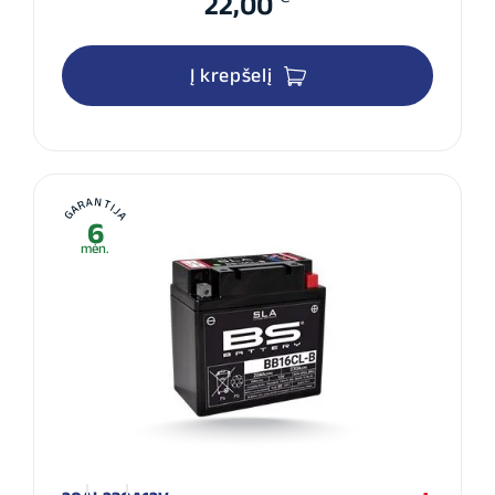
22,00
Į krepšelį
GARANTIJA
6
mėn.