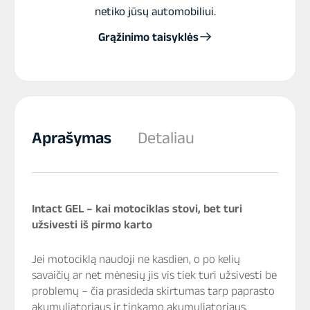
netiko jūsų automobiliui.
Grąžinimo taisyklės
Aprašymas
Detaliau
Intact GEL – kai motociklas stovi, bet turi
užsivesti iš pirmo karto
Jei motociklą naudoji ne kasdien, o po kelių
savaičių ar net mėnesių jis vis tiek turi užsivesti be
problemų – čia prasideda skirtumas tarp paprasto
akumuliatoriaus ir tinkamo akumuliatoriaus.