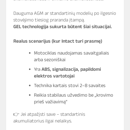
Dauguma AGM ar standartinių modelių po ilgesnio
stovėjimo tiesiog praranda įtampą.
GEL technologija sukurta būtent šiai situacijai.
Realus scenarijus (kur Intact turi prasmę)
Motociklas naudojamas savaitgaliais
arba sezoniškai
Yra
ABS, signalizacija, papildomi
elektros vartotojai
Technika kartais stovi 2–8 savaites
Reikia stabilaus užvedimo be „krovimo
prieš važiavimą“
👉 Jei atpažįsti save – standartinis
akumuliatorius ilgai nelaikys.