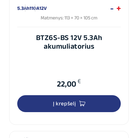
5.3Ah
110A
12V
Matmenys: 113 × 70 × 105 cm
BTZ6S-BS 12V 5.3Ah
akumuliatorius
€
22,00
Į krepšelį