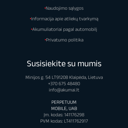
Naudojimo sąlygos
Informacija apie atliekų tvarkymą
Akumuliatoriai pagal automobilį
Privatumo politika
Susisiekite su mumis
Minijos g. 54 LT91208 Klaipėda, Lietuva
+370 675 48480
info@akumai.lt
PERPETUUM
MOBILE, UAB
Įm. kodas: 141176298
PVM kodas: LT411762917