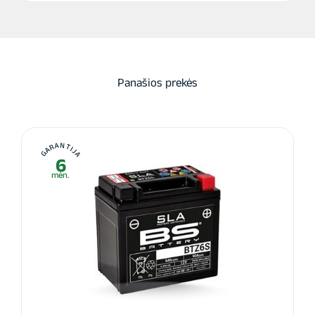
Panašios prekės
GARANTIJA
6
mėn.