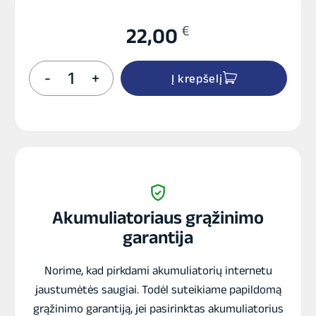
€
22,00
produkto
-
+
Į krepšelį
kiekis:
INTACT
CTX7L-
BS
GEL
akumuliatorius
12V
6Ah
120A
Akumuliatoriaus grąžinimo
garantija
Norime, kad pirkdami akumuliatorių internetu
jaustumėtės saugiai. Todėl suteikiame papildomą
grąžinimo garantiją, jei pasirinktas akumuliatorius