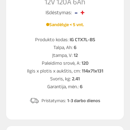
12V 120A 6Ah
Išdėstymas:
Sandėlyje < 5 vnt.
Produkto kodas:
IG CTX7L-BS
Talpa, Ah:
6
Įtampa, V:
12
Paleidimo srovė, A:
120
Ilgis x plotis x aukštis, cm:
114x71x131
Svoris, kg:
2.41
Garantija, mėn.:
6
Pristatymas:
1-3 darbo dienos