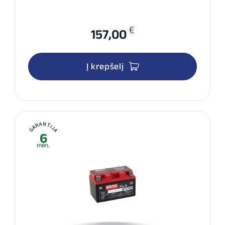
€
157,00
Į krepšelį
GARANTIJA
6
mėn.