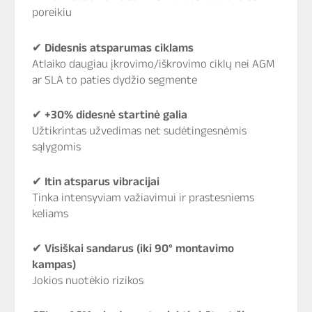
poreikiu
✔
Didesnis atsparumas ciklams
Atlaiko daugiau įkrovimo/iškrovimo ciklų nei AGM
ar SLA to paties dydžio segmente
✔
+30% didesnė startinė galia
Užtikrintas užvedimas net sudėtingesnėmis
sąlygomis
✔
Itin atsparus vibracijai
Tinka intensyviam važiavimui ir prastesniems
keliams
✔
Visiškai sandarus (iki 90° montavimo
kampas)
Jokios nuotėkio rizikos