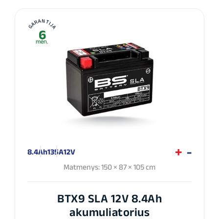
GARANTIJA
6
mėn.
8.4Ah
135A
12V
Matmenys: 150 × 87 × 105 cm
BTX9 SLA 12V 8.4Ah
akumuliatorius