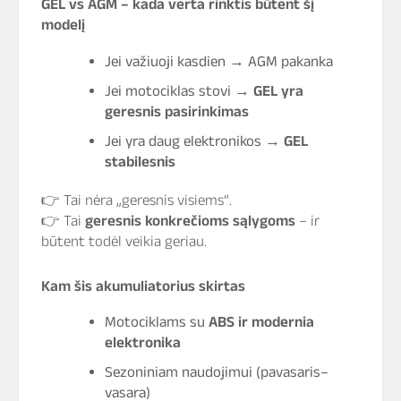
GEL vs AGM – kada verta rinktis būtent šį
modelį
Jei važiuoji kasdien → AGM pakanka
Jei motociklas stovi →
GEL yra
geresnis pasirinkimas
Jei yra daug elektronikos →
GEL
stabilesnis
👉 Tai nėra „geresnis visiems“.
👉 Tai
geresnis konkrečioms sąlygoms
– ir
būtent todėl veikia geriau.
Kam šis akumuliatorius skirtas
Motociklams su
ABS ir modernia
elektronika
Sezoniniam naudojimui (pavasaris–
vasara)