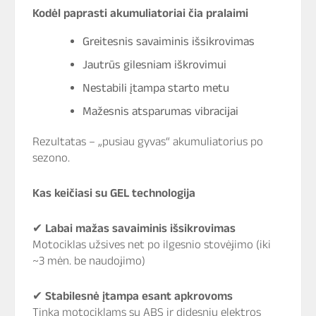
Kodėl paprasti akumuliatoriai čia pralaimi
Greitesnis savaiminis išsikrovimas
Jautrūs gilesniam iškrovimui
Nestabili įtampa starto metu
Mažesnis atsparumas vibracijai
Rezultatas – „pusiau gyvas“ akumuliatorius po
sezono.
Kas keičiasi su GEL technologija
✔
Labai mažas savaiminis išsikrovimas
Motociklas užsives net po ilgesnio stovėjimo (iki
~3 mėn. be naudojimo)
✔
Stabilesnė įtampa esant apkrovoms
Tinka motociklams su ABS ir didesniu elektros