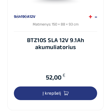
9Ah
190A
12V
Matmenys: 150 × 88 × 93 cm
BTZ10S SLA 12V 9.1Ah
akumuliatorius
€
52,00
Į krepšelį