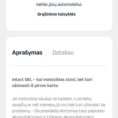
netiko jūsų automobiliui.
Grąžinimo taisyklės
Aprašymas
Detaliau
Intact GEL – kai motociklas stovi, bet turi
užsivesti iš pirmo karto
Jei motociklą naudoji ne kasdien, o po kelių
savaičių ar net mėnesių jis vis tiek turi užsivesti be
problemų – čia prasideda skirtumas tarp paprasto
akumuliatoriaus ir tinkamo akumuliatoriaus.