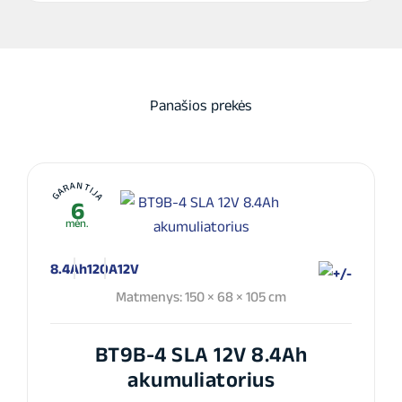
Panašios prekės
GARANTIJA
6
mėn.
8.4Ah
120A
12V
Matmenys: 150 × 68 × 105 cm
BT9B-4 SLA 12V 8.4Ah
akumuliatorius