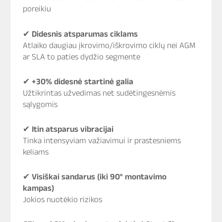
poreikiu
✔
Didesnis atsparumas ciklams
Atlaiko daugiau įkrovimo/iškrovimo ciklų nei AGM
ar SLA to paties dydžio segmente
✔
+30% didesnė startinė galia
Užtikrintas užvedimas net sudėtingesnėmis
sąlygomis
✔
Itin atsparus vibracijai
Tinka intensyviam važiavimui ir prastesniems
keliams
✔
Visiškai sandarus (iki 90° montavimo
kampas)
Jokios nuotėkio rizikos