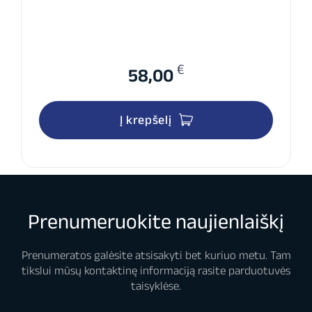
€
58,00
Į krepšelį
Prenumeruokite naujienlaiškį
Prenumeratos galėsite atsisakyti bet kuriuo metu. Tam
tikslui mūsų kontaktinę informaciją rasite parduotuvės
taisyklėse.