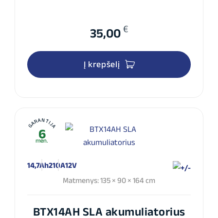
€
35,00
Į krepšelį
GARANTIJA
6
mėn.
14,7Ah
210A
12V
Matmenys: 135 × 90 × 164 cm
BTX14AH SLA akumuliatorius