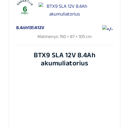
GARANTIJA
6
mėn.
8.4Ah
135A
12V
Matmenys: 150 × 87 × 105 cm
BTX9 SLA 12V 8.4Ah
akumuliatorius