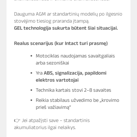
Dauguma AGM ar standartinių modelių po ilgesnio
stovėjimo tiesiog praranda įtampą.
GEL technologija sukurta būtent šiai situacijai.
Realus scenarijus (kur Intact turi prasmę)
Motociklas naudojamas savaitgaliais
arba sezoniškai
Yra
ABS, signalizacija, papildomi
elektros vartotojai
Technika kartais stovi 2–8 savaites
Reikia stabilaus užvedimo be „krovimo
prieš važiavimą“
👉 Jei atpažįsti save – standartinis
akumuliatorius ilgai nelaikys.