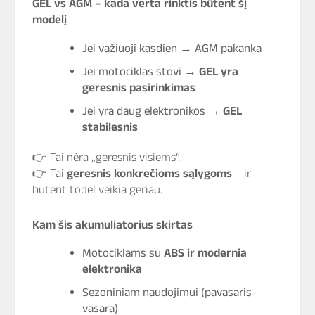
GEL vs AGM – kada verta rinktis būtent šį
modelį
Jei važiuoji kasdien → AGM pakanka
Jei motociklas stovi →
GEL yra
geresnis pasirinkimas
Jei yra daug elektronikos →
GEL
stabilesnis
👉 Tai nėra „geresnis visiems“.
👉 Tai
geresnis konkrečioms sąlygoms
– ir
būtent todėl veikia geriau.
Kam šis akumuliatorius skirtas
Motociklams su
ABS ir modernia
elektronika
Sezoniniam naudojimui (pavasaris–
vasara)