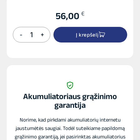
€
56,00
produkto
-
+
Į krepšelį
kiekis:
INTACT
CTX20-
BS
GEL
akumuliatorius
12V
18Ah
300A
Akumuliatoriaus grąžinimo
garantija
Norime, kad pirkdami akumuliatorių internetu
jaustumėtės saugiai. Todėl suteikiame papildomą
grąžinimo garantiją, jei pasirinktas akumuliatorius