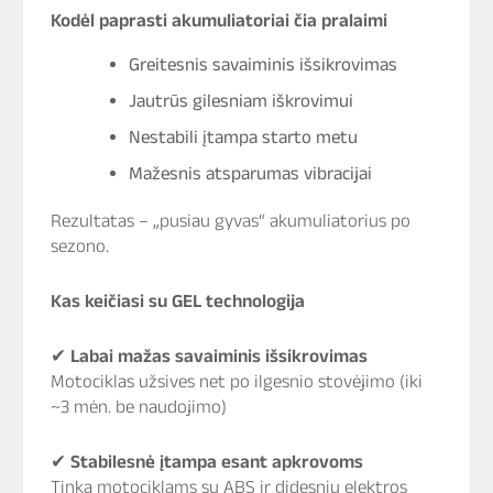
Kodėl paprasti akumuliatoriai čia pralaimi
Greitesnis savaiminis išsikrovimas
Jautrūs gilesniam iškrovimui
Nestabili įtampa starto metu
Mažesnis atsparumas vibracijai
Rezultatas – „pusiau gyvas“ akumuliatorius po
sezono.
Kas keičiasi su GEL technologija
✔
Labai mažas savaiminis išsikrovimas
Motociklas užsives net po ilgesnio stovėjimo (iki
~3 mėn. be naudojimo)
✔
Stabilesnė įtampa esant apkrovoms
Tinka motociklams su ABS ir didesniu elektros