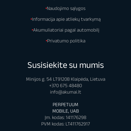
Naudojimo sąlygos
Informacija apie atliekų tvarkymą
Akumuliatoriai pagal automobilį
Privatumo politika
Susisiekite su mumis
Minijos g. 54 LT91208 Klaipėda, Lietuva
+370 675 48480
info@akumai.lt
PERPETUUM
MOBILE, UAB
Įm. kodas: 141176298
PVM kodas: LT411762917