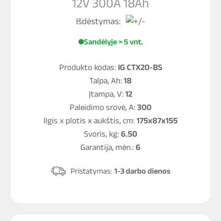
12V 300A 18Ah
Išdėstymas:
Sandėlyje > 5 vnt.
Produkto kodas:
IG CTX20-BS
Talpa, Ah:
18
Įtampa, V:
12
Paleidimo srovė, A:
300
Ilgis x plotis x aukštis, cm:
175x87x155
Svoris, kg:
6.50
Garantija, mėn.:
6
Pristatymas:
1-3 darbo dienos