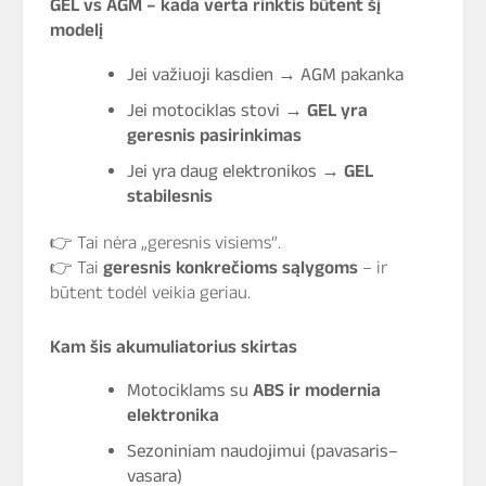
GEL vs AGM – kada verta rinktis būtent šį
modelį
Jei važiuoji kasdien → AGM pakanka
Jei motociklas stovi →
GEL yra
geresnis pasirinkimas
Jei yra daug elektronikos →
GEL
stabilesnis
👉 Tai nėra „geresnis visiems“.
👉 Tai
geresnis konkrečioms sąlygoms
– ir
būtent todėl veikia geriau.
Kam šis akumuliatorius skirtas
Motociklams su
ABS ir modernia
elektronika
Sezoniniam naudojimui (pavasaris–
vasara)