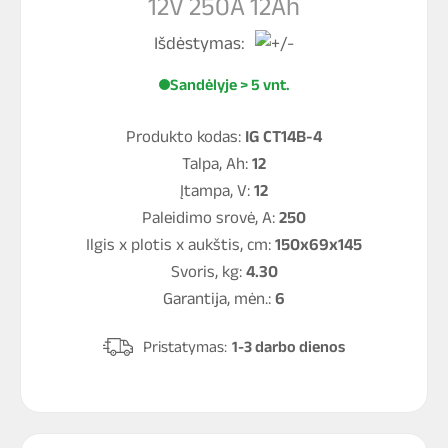
12V 250A 12Ah
Išdėstymas:
Sandėlyje > 5 vnt.
Produkto kodas:
IG CT14B-4
Talpa, Ah:
12
Įtampa, V:
12
Paleidimo srovė, A:
250
Ilgis x plotis x aukštis, cm:
150x69x145
Svoris, kg:
4.30
Garantija, mėn.:
6
Pristatymas:
1-3 darbo dienos