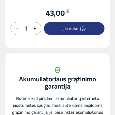
€
43,00
produkto
-
+
Į krepšelį
kiekis:
INTACT
CT14B-
4
GEL
akumuliatorius
12V
12Ah
250A
Akumuliatoriaus grąžinimo
garantija
Norime, kad pirkdami akumuliatorių internetu
jaustumėtės saugiai. Todėl suteikiame papildomą
grąžinimo garantiją, jei pasirinktas akumuliatorius