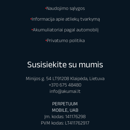
Naudojimo sąlygos
Informacija apie atliekų tvarkymą
Akumuliatoriai pagal automobilį
Privatumo politika
Susisiekite su mumis
Minijos g. 54 LT91208 Klaipėda, Lietuva
+370 675 48480
info@akumai.lt
PERPETUUM
MOBILE, UAB
Įm. kodas: 141176298
PVM kodas: LT411762917