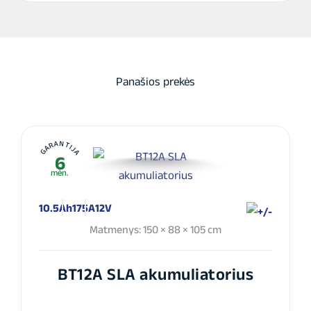
Panašios prekės
GARANTIJA
6
mėn.
10.5Ah
175A
12V
Matmenys: 150 × 88 × 105 cm
BT12A SLA akumuliatorius