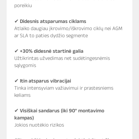
poreikiu
✔
Didesnis atsparumas ciklams
Atlaiko daugiau įkrovimo/iškrovimo ciklų nei AGM
ar SLA to paties dydžio segmente
✔
+30% didesnė startinė galia
Užtikrintas užvedimas net sudėtingesnėmis
sąlygomis
✔
Itin atsparus vibracijai
Tinka intensyviam važiavimui ir prastesniems
keliams
✔
Visiškai sandarus (iki 90° montavimo
kampas)
Jokios nuotėkio rizikos