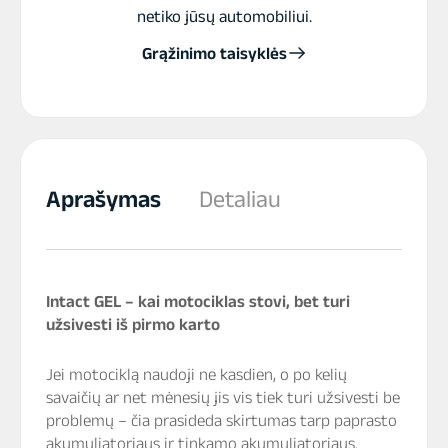
netiko jūsų automobiliui.
Grąžinimo taisyklės
Aprašymas
Detaliau
Intact GEL – kai motociklas stovi, bet turi
užsivesti iš pirmo karto
Jei motociklą naudoji ne kasdien, o po kelių
savaičių ar net mėnesių jis vis tiek turi užsivesti be
problemų – čia prasideda skirtumas tarp paprasto
akumuliatoriaus ir tinkamo akumuliatoriaus.