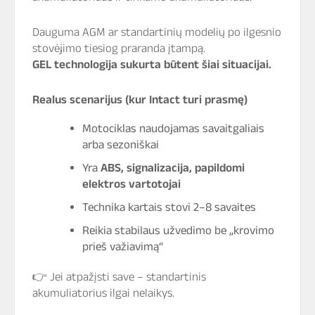
Dauguma AGM ar standartinių modelių po ilgesnio
stovėjimo tiesiog praranda įtampą.
GEL technologija sukurta būtent šiai situacijai.
Realus scenarijus (kur Intact turi prasmę)
Motociklas naudojamas savaitgaliais
arba sezoniškai
Yra
ABS, signalizacija, papildomi
elektros vartotojai
Technika kartais stovi 2–8 savaites
Reikia stabilaus užvedimo be „krovimo
prieš važiavimą“
👉 Jei atpažįsti save – standartinis
akumuliatorius ilgai nelaikys.