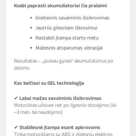
Kodėl paprasti akumuliatoriai čia pralaimi
Greitesnis savaiminis išsikrovimas
Jautrūs gilesniam iškrovimui
Nestabili įtampa starto metu
Mažesnis atsparumas vibracijai
Rezultatas – „pusiau gyvas“ akumuliatorius po
sezono.
Kas keičiasi su GEL technologija
✔
Labai mažas savaiminis išsikrovimas
Motociklas užsives net po ilgesnio stovėjimo (iki
~3 mėn. be naudojimo)
✔
Stabilesnė įtampa esant apkrovoms
Tinka motociklams su ABS ir didesniu elektros