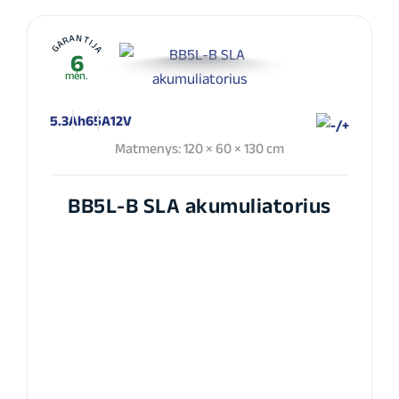
GARANTIJA
6
mėn.
5.3Ah
65A
12V
Matmenys: 120 × 60 × 130 cm
BB5L-B SLA akumuliatorius