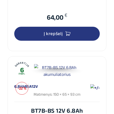
€
64,00
Į krepšelį
GARANTIJA
6
mėn.
6.8Ah
85A
12V
-22 %
Matmenys: 150 × 65 × 93 cm
BT7B-BS 12V 6.8Ah