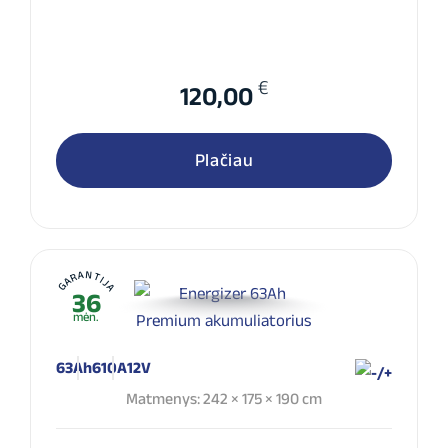
€
120,00
Plačiau
GARANTIJA
36
mėn.
63Ah
610A
12V
Matmenys: 242 × 175 × 190 cm