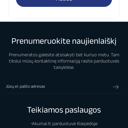
Prenumeruokite naujienlaiškį
Prenumeratos galėsite atsisakyti bet kuriuo metu. Tam
tikslui mūsų kontaktinę informaciją rasite parduotuvės
taisyklėse.
Teikiamos paslaugos
Akumai.lt parduotuvė Klaipėdoje