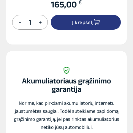
€
165,00
produkto
-
+
Į krepšelį
kiekis:
DYNAC
75Ah
Jap
(-
+)
AGM
akumuliatorius
Akumuliatoriaus grąžinimo
garantija
Norime, kad pirkdami akumuliatorių internetu
jaustumėtės saugiai. Todėl suteikiame papildomą
grąžinimo garantiją, jei pasirinktas akumuliatorius
netiko jūsų automobiliui.