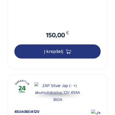
€
150,00
Į krepšelį
GARANTIJA
24
mėn.
45Ah
360A
12V