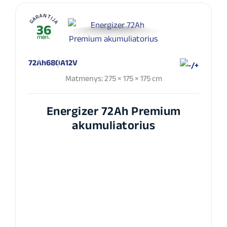
GARANTIJA
36
mėn.
72Ah
680A
12V
Matmenys: 275 × 175 × 175 cm
Energizer 72Ah Premium
akumuliatorius