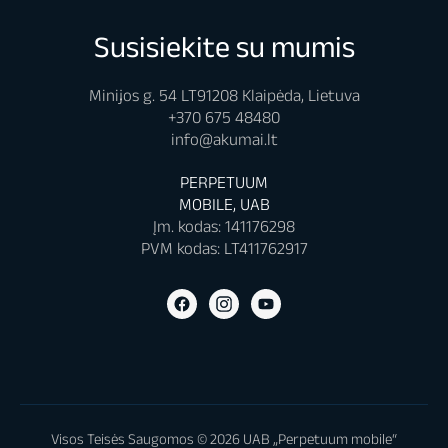
Susisiekite su mumis
Minijos g. 54 LT91208 Klaipėda, Lietuva
+370 675 48480
info@akumai.lt
PERPETUUM
MOBILE, UAB
Įm. kodas: 141176298
PVM kodas: LT411762917
Visos Teisės Saugomos © 2026 UAB „Perpetuum mobile“