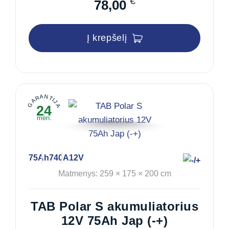
€
78,00
Į krepšelį
GARANTIJA
24
mėn.
75Ah
740A
12V
Matmenys: 259 × 175 × 200 cm
TAB Polar S akumuliatorius
12V 75Ah Jap (-+)