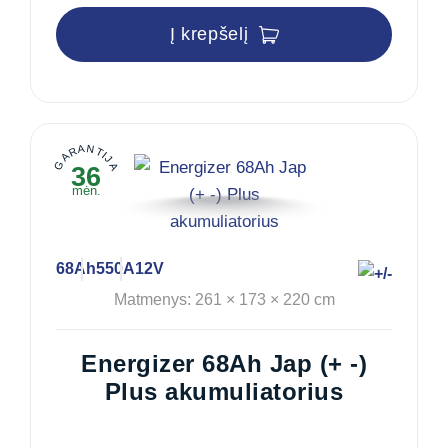
Į krepšelį
GARANTIJA
36
mėn.
68Ah
550A
12V
Matmenys: 261 × 173 × 220 cm
Energizer 68Ah Jap (+ -)
Plus akumuliatorius