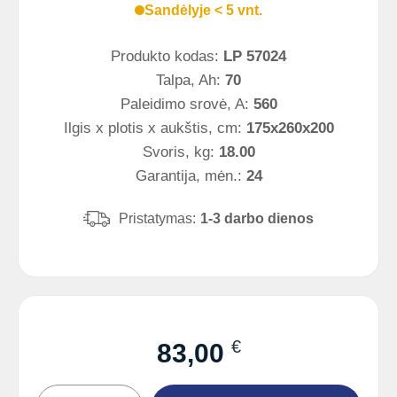
Sandėlyje < 5 vnt.
Produkto kodas:
LP 57024
Talpa, Ah:
70
Paleidimo srovė, A:
560
Ilgis x plotis x aukštis, cm:
175x260x200
Svoris, kg:
18.00
Garantija, mėn.:
24
Pristatymas:
1-3 darbo dienos
€
83,00
produkto