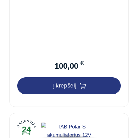
€
100,00
Į krepšelį
GARANTIJA
24
mėn.