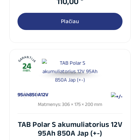
110,00
Plačiau
GARANTIJA
24
mėn.
95Ah
850A
12V
Matmenys: 306 × 175 × 200 mm
TAB Polar S akumuliatorius 12V
95Ah 850A Jap (+-)