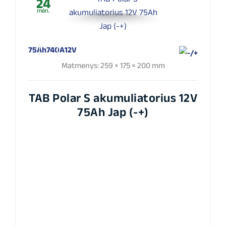
24
mėn.
75Ah
740A
12V
Matmenys: 259 × 175 × 200 mm
TAB Polar S akumuliatorius 12V
75Ah Jap (-+)