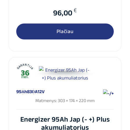
€
96,00
Plačiau
GARANTIJA
36
mėn.
95Ah
830A
12V
Matmenys: 303 × 174 × 220 mm
Energizer 95Ah Jap (- +) Plus
akumuliatorius