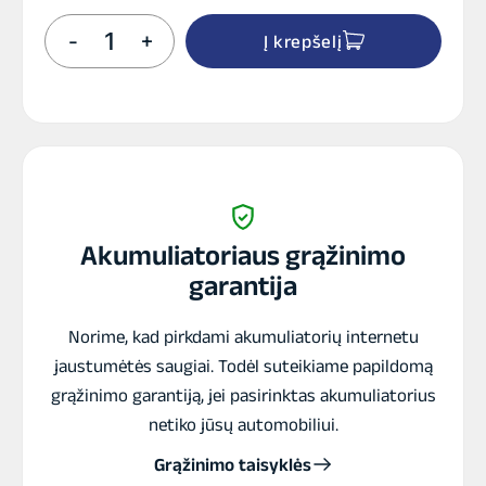
produkto
-
+
Į krepšelį
kiekis:
BOSCH
65Ah
650A
(EN)
12V
EFB
Akumuliatorius
Akumuliatoriaus grąžinimo
garantija
Norime, kad pirkdami akumuliatorių internetu
jaustumėtės saugiai. Todėl suteikiame papildomą
grąžinimo garantiją, jei pasirinktas akumuliatorius
netiko jūsų automobiliui.
Grąžinimo taisyklės