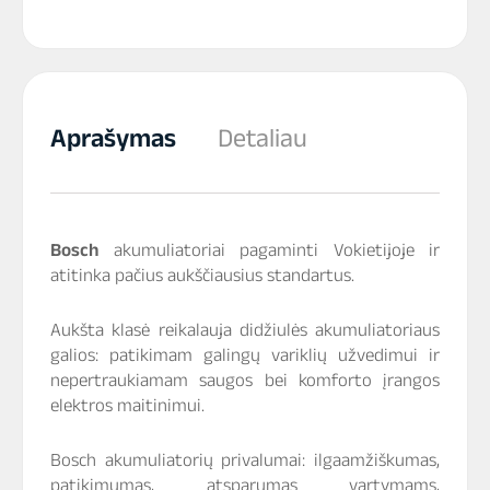
Aprašymas
Detaliau
Bosch
akumuliatoriai pagaminti Vokietijoje ir
atitinka pačius aukščiausius standartus.
Aukšta klasė reikalauja didžiulės akumuliatoriaus
galios: patikimam galingų variklių užvedimui ir
nepertraukiamam saugos bei komforto įrangos
elektros maitinimui.
Bosch akumuliatorių privalumai: ilgaamžiškumas,
patikimumas, atsparumas vartymams,