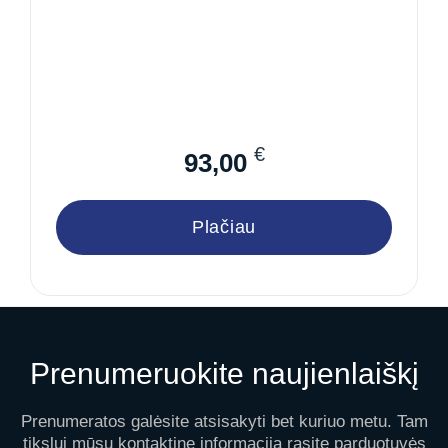
€
93,00
Plačiau
Prenumeruokite naujienlaiškį
Prenumeratos galėsite atsisakyti bet kuriuo metu. Tam
tikslui mūsų kontaktinę informaciją rasite parduotuvės