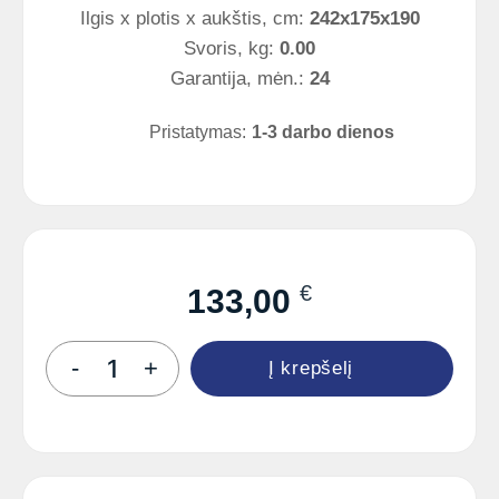
Ilgis x plotis x aukštis, cm:
242x175x190
Svoris, kg:
0.00
Garantija, mėn.:
24
Pristatymas:
1-3 darbo dienos
€
133,00
produkto
-
+
Į krepšelį
kiekis:
BOSCH
60Ah
680A
(EN)
12V