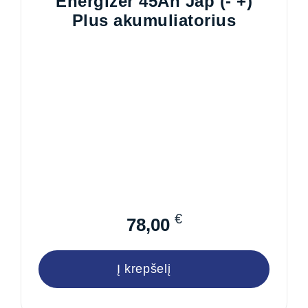
Energizer 45Ah Jap (- +)
Plus akumuliatorius
€
78,00
Į krepšelį