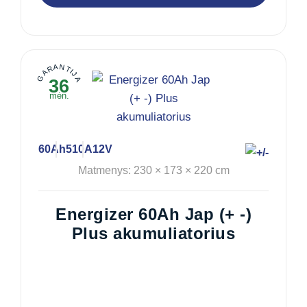
GARANTIJA
36
mėn.
60Ah
510A
12V
Matmenys: 230 × 173 × 220 cm
Energizer 60Ah Jap (+ -)
Plus akumuliatorius