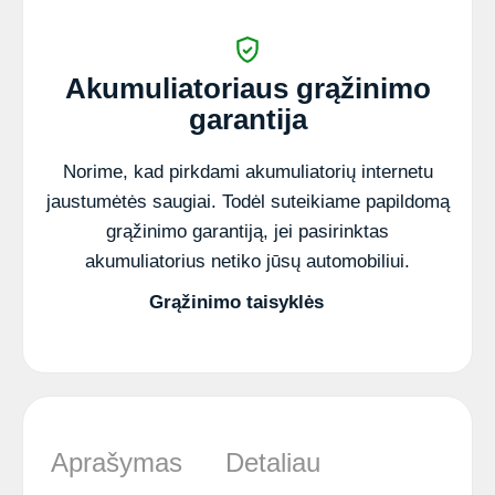
AGM
akumuliatorius
Akumuliatoriaus grąžinimo
garantija
Norime, kad pirkdami akumuliatorių internetu
jaustumėtės saugiai. Todėl suteikiame papildomą
grąžinimo garantiją, jei pasirinktas
akumuliatorius netiko jūsų automobiliui.
Grąžinimo taisyklės
Aprašymas
Detaliau