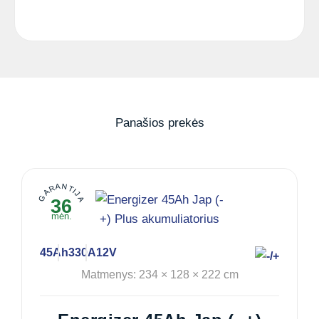
Panašios prekės
GARANTIJA
36
mėn.
45Ah
330A
12V
Matmenys: 234 × 128 × 222 cm