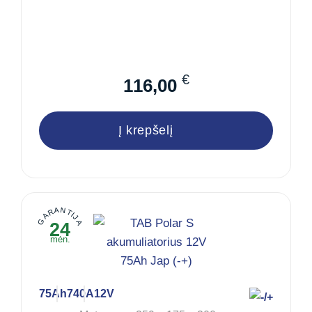
€
116,00
Į krepšelį
GARANTIJA
24
mėn.
75Ah
740A
12V