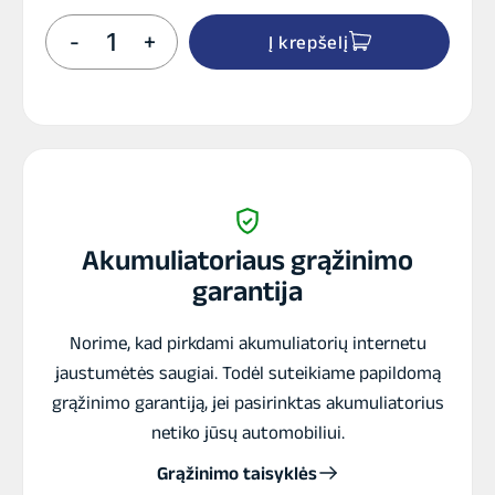
produkto
-
+
Į krepšelį
kiekis:
BOSCH
60Ah
640A
(EN)
12V
EFB
Akumuliatorius
Akumuliatoriaus grąžinimo
garantija
Norime, kad pirkdami akumuliatorių internetu
jaustumėtės saugiai. Todėl suteikiame papildomą
grąžinimo garantiją, jei pasirinktas akumuliatorius
netiko jūsų automobiliui.
Grąžinimo taisyklės