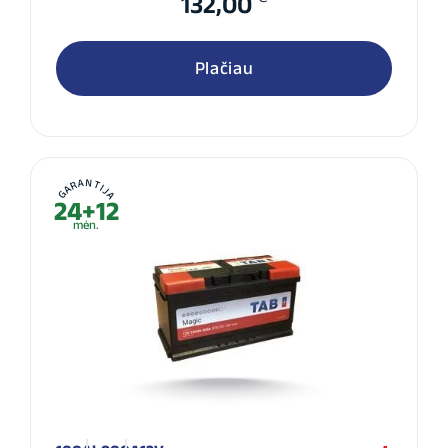
132,00
Plačiau
GARANTIJA
24+12
mėn.