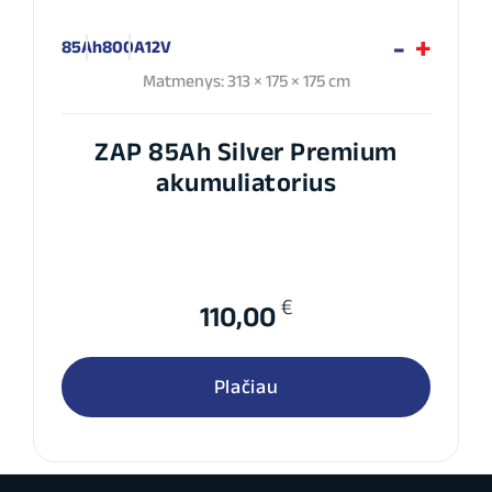
85Ah
800A
12V
Matmenys: 313 × 175 × 175 cm
ZAP 85Ah Silver Premium
akumuliatorius
€
110,00
Plačiau