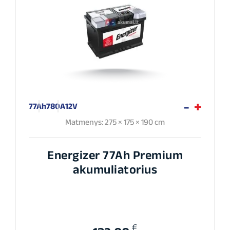
77Ah
780A
12V
Matmenys: 275 × 175 × 190 cm
Energizer 77Ah Premium
akumuliatorius
€