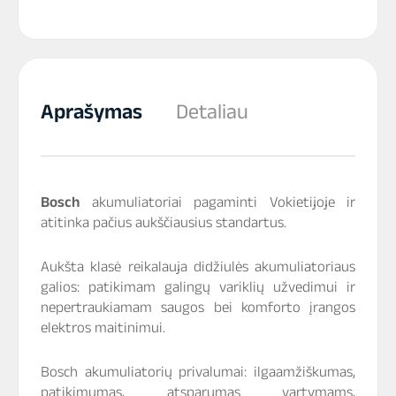
Aprašymas
Detaliau
Bosch
akumuliatoriai pagaminti Vokietijoje ir
atitinka pačius aukščiausius standartus.
Aukšta klasė reikalauja didžiulės akumuliatoriaus
galios: patikimam galingų variklių užvedimui ir
nepertraukiamam saugos bei komforto įrangos
elektros maitinimui.
Bosch akumuliatorių privalumai: ilgaamžiškumas,
patikimumas, atsparumas vartymams,