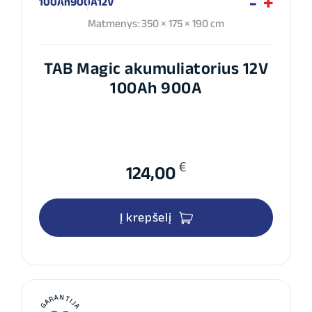
100Ah
900A
12V
Matmenys: 350 × 175 × 190 cm
TAB Magic akumuliatorius 12V
100Ah 900A
€
124,00
Į krepšelį
GARANTIJA