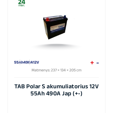
24
mėn.
55Ah
490A
12V
Matmenys: 237 × 134 × 205 cm
TAB Polar S akumuliatorius 12V
55Ah 490A Jap (+-)