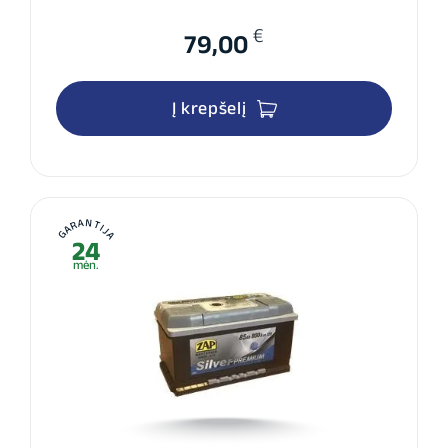
€
79,00
Į krepšelį
GARANTIJA
24
mėn.