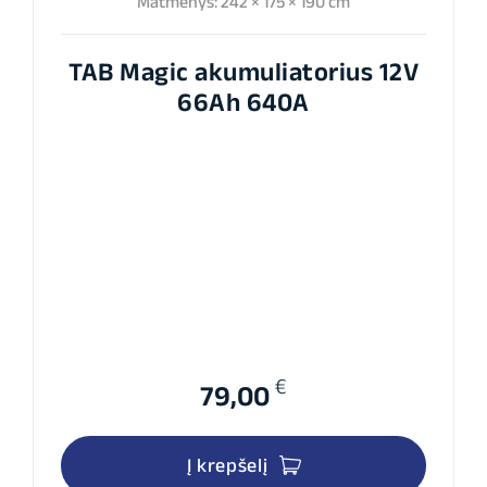
Matmenys: 242 × 175 × 190 cm
TAB Magic akumuliatorius 12V
66Ah 640A
€
79,00
Į krepšelį