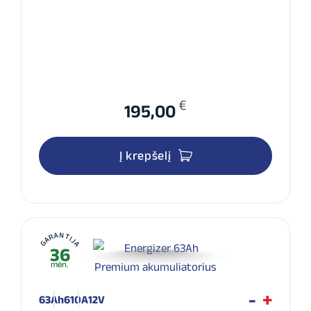
€
195,00
Į krepšelį
GARANTIJA
36
mėn.
63Ah
610A
12V