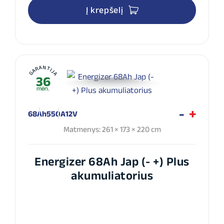
Į krepšelį
GARANTIJA
36
mėn.
68Ah
550A
12V
Matmenys: 261 × 173 × 220 cm
Energizer 68Ah Jap (- +) Plus
akumuliatorius