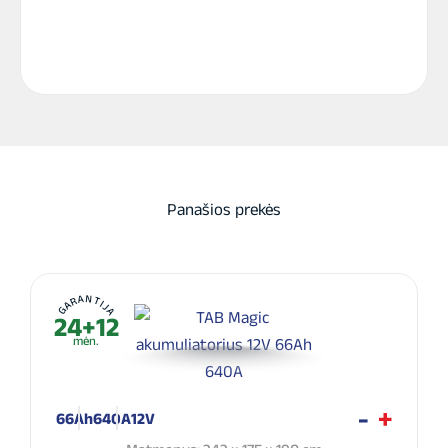
Panašios prekės
GARANTIJA
24+12
mėn.
66Ah
640A
12V