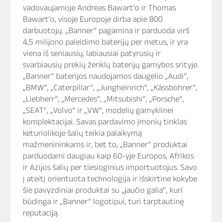
vadovaujamoje Andreas Bawart‘o ir Thomas
Bawart‘o, visoje Europoje dirba apie 800
darbuotojų. „Banner“ pagamina ir parduoda virš
4,5 milijono paleidimo baterijų per metus, ir yra
viena iš seniausių, labiausiai patyrusių ir
svarbiausių prekių ženklų baterijų gamybos srityje.
„Banner“ baterijos naudojamos daugelio „Audi“,
„BMW“, „Caterpillar“, „Jungheinrich“, „Kässbohrer“,
„Liebherr“, „Mercedes“, „Mitsubishi“, „Porsche“,
„SEAT“, „Volvo“ ir „VW“, modelių gamyklinei
komplektacijai. Savas pardavimo įmonių tinklas
keturiolikoje šalių teikia palaikymą
mažmenininkams ir, bet to, „Banner“ produktai
parduodami daugiau kaip 60-yje Europos, Afrikos
ir Azijos šalių per tiesioginius importuotojus. Savo
į ateitį orientuota technologija ir išskirtine kokybe
šie pavyzdiniai produktai su „jaučio galia“, kuri
būdinga ir „Banner“ logotipui, turi tarptautinę
reputaciją.