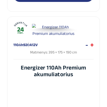
GARANTIJA
24
mėn.
110Ah
920A
12V
Matmenys: 395 × 175 × 190 cm
Energizer 110Ah Premium
akumuliatorius