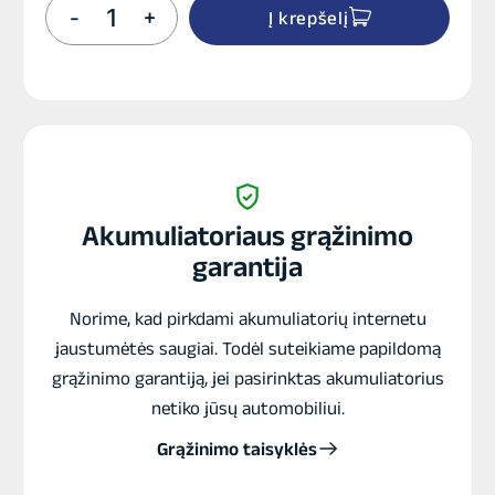
produkto
-
+
Į krepšelį
kiekis:
Banner
EFB
65Ah
550A
+-
akumuliatorius
12V
Akumuliatoriaus grąžinimo
garantija
Norime, kad pirkdami akumuliatorių internetu
jaustumėtės saugiai. Todėl suteikiame papildomą
grąžinimo garantiją, jei pasirinktas akumuliatorius
netiko jūsų automobiliui.
Grąžinimo taisyklės