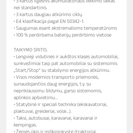
• 3 kartus ilgesnis akumuliatoriaus veikimo laikas
nei standartinis.
• 3 kartus daugiau atkūrimo ciklų.
• E4 klasifikacija pagal EN 50342-1.
• Saugumas esant ekstremalioms temperatūroms
• 100 % perdirbama baterijų perdirbimo vietose
TAIKYMO SRITIS.
• Lengvieji vidutinės ir aukštos klasės automobiliai,
sunkvežimiai taip pat automobiliai su sistemomis
„Start/Stop” su stabdymo energijos atkūrimu.
• Visos modernios transporto priemonės,
sunaudojančios daug energijos, t.y. su
nepriklausomu šildymu, garso sistemomis,
aplinkos apšvietimu…
• Statybinė ir speciali technika (ekskavatoriai,
plaktuvai, greideriai, volai…).
• Taksi, autobusai, karavanai, karavanai ir
kempingas.
• Žemės ūkis ir miškininkystė (traktoriai,