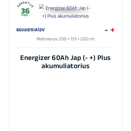
GARANTIJA
36
mėn.
60Ah
510A
12V
Matmenys: 230 × 173 × 220 cm
Energizer 60Ah Jap (- +) Plus
akumuliatorius