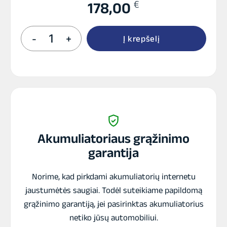
€
178,00
produkto
-
+
Į krepšelį
kiekis:
Banner
50Ah
640A
RUNNING
BULL
AGM
12V
Akumuliatoriaus grąžinimo
garantija
Norime, kad pirkdami akumuliatorių internetu
jaustumėtės saugiai. Todėl suteikiame papildomą
grąžinimo garantiją, jei pasirinktas akumuliatorius
netiko jūsų automobiliui.