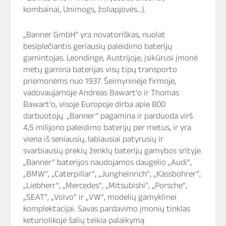
kombainai, Unimogs, žoliapjovės…).
„Banner GmbH“ yra novatoriškas, nuolat
besiplečiantis geriausių paleidimo baterijų
gamintojas. Leondinge, Austrijoje, įsikūrusi įmonė
metų gamina baterijas visų tipų transporto
priemonėms nuo 1937. Šeimyninėje firmoje,
vadovaujamoje Andreas Bawart‘o ir Thomas
Bawart‘o, visoje Europoje dirba apie 800
darbuotojų. „Banner“ pagamina ir parduoda virš
4,5 milijono paleidimo baterijų per metus, ir yra
viena iš seniausių, labiausiai patyrusių ir
svarbiausių prekių ženklų baterijų gamybos srityje.
„Banner“ baterijos naudojamos daugelio „Audi“,
„BMW“, „Caterpillar“, „Jungheinrich“, „Kässbohrer“,
„Liebherr“, „Mercedes“, „Mitsubishi“, „Porsche“,
„SEAT“, „Volvo“ ir „VW“, modelių gamyklinei
komplektacijai. Savas pardavimo įmonių tinklas
keturiolikoje šalių teikia palaikymą