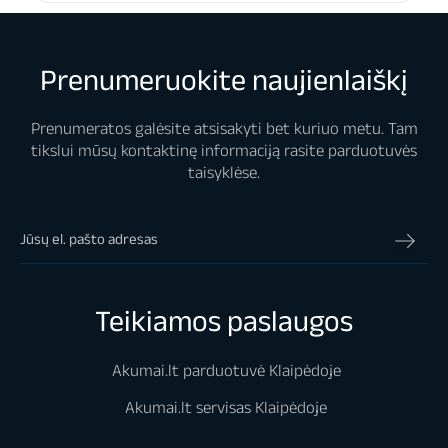
Prenumeruokite naujienlaiškį
Prenumeratos galėsite atsisakyti bet kuriuo metu. Tam
tikslui mūsų kontaktinę informaciją rasite parduotuvės
taisyklėse.
Teikiamos paslaugos
Akumai.lt parduotuvė Klaipėdoje
Akumai.lt servisas Klaipėdoje