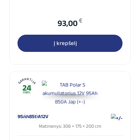
€
93,00
Į krepšelį
GARANTIJA
24
mėn.
95Ah
850A
12V
Matmenys: 306 × 175 × 200 cm