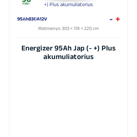
mėn.
95Ah
830A
12V
Matmenys: 303 × 174 × 220 cm
Energizer 95Ah Jap (- +) Plus
akumuliatorius