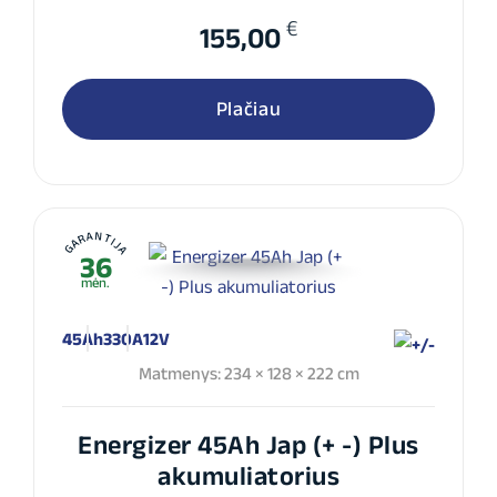
€
155,00
Plačiau
GARANTIJA
36
mėn.
45Ah
330A
12V
Matmenys: 234 × 128 × 222 cm
Energizer 45Ah Jap (+ -) Plus
akumuliatorius