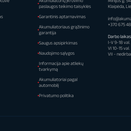
otuvė
Akumuliatorių įkrovimo
Minijos g. 5
paslaugos teikimo taisyklės
Klaipėda, Li
as
Garantinis aptarnavimas
info@akumai
+370 675 4
Akumuliatoriaus grąžinimo
garantija
Darbo laika
I-V 9-18 val.
Saugus apsipirkimas
VI 10-15 val.
Naudojimo sąlygos
VII - nedir
Informacija apie atliekų
tvarkymą
Akumuliatoriai pagal
automobilį
Privatumo politika