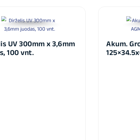
elis UV 300mm x 3,6mm
Akum. Gro
s, 100 vnt.
125×34.5