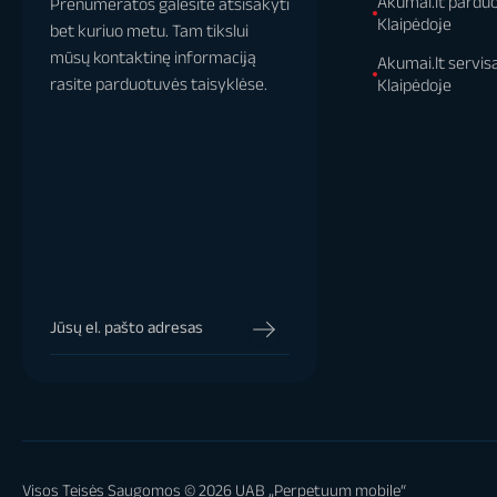
Akumai.lt pardu
Prenumeratos galėsite atsisakyti
Klaipėdoje
bet kuriuo metu. Tam tikslui
mūsų kontaktinę informaciją
Akumai.lt servis
rasite parduotuvės taisyklėse.
Klaipėdoje
Visos Teisės Saugomos © 2026 UAB „Perpetuum mobile“