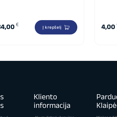
€
84,00
4,00
Į krepšelį
os
Kliento
Pardu
os
informacija
Klaipė