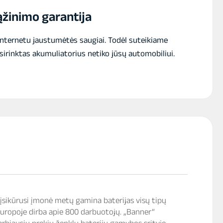
+
žinimo garantija
12V
170A
akumuliatorius
internetu jaustumėtės saugiai. Todėl suteikiame
134x80x160mm
sirinktas akumuliatorius netiko jūsų automobiliui.
 įsikūrusi įmonė metų gamina baterijas visų tipų
uropoje dirba apie 800 darbuotojų. „Banner“
varbiausių prekių ženklų baterijų gamybos srityje.