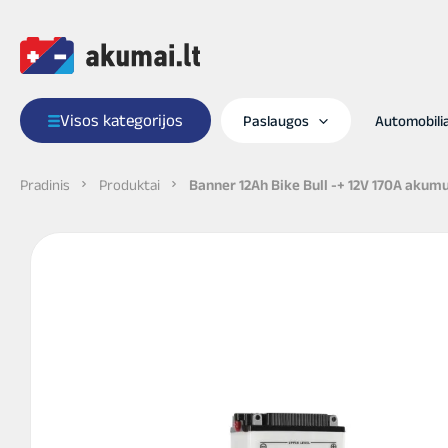
Pereiti
prie
turinio
Visos kategorijos
Paslaugos
Automobil
Pradinis
Produktai
Banner 12Ah Bike Bull -+ 12V 170A aku