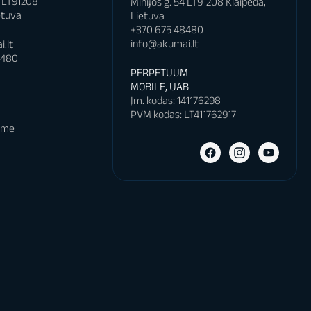
4 LT91208
Minijos g. 54 LT91208 Klaipėda,
etuva
Lietuva
+370 675 48480
info@akumai.lt
.lt
8480
PERPETUUM
MOBILE, UAB
s
Įm. kodas: 141176298
PVM kodas: LT411762917
bame