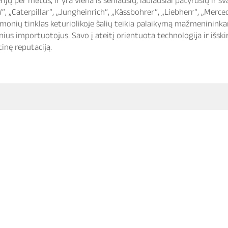
„Caterpillar“, „Jungheinrich“, „Kässbohrer“, „Liebherr“, „Mercede
monių tinklas keturiolikoje šalių teikia palaikymą mažmeninink
ginius importuotojus. Savo į ateitį orientuota technologija ir išsk
tinę reputaciją.