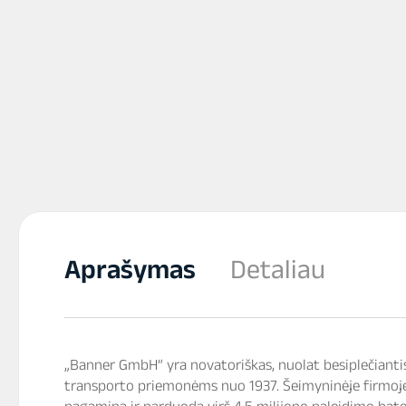
Aprašymas
Detaliau
„Banner GmbH“ yra novatoriškas, nuolat besiplečiantis
transporto priemonėms nuo 1937. Šeimyninėje firmoje
pagamina ir parduoda virš 4,5 milijono paleidimo bateri