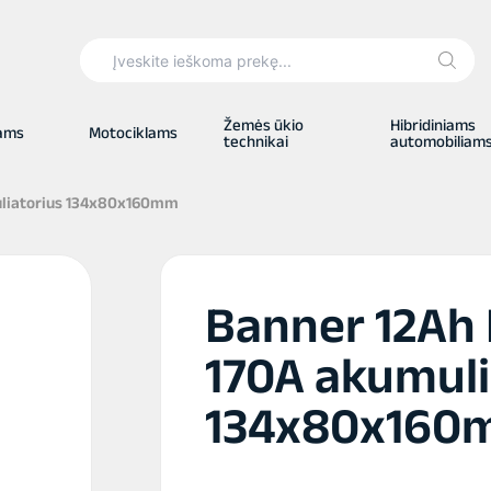
Search
for:
Žemės ūkio
Hibridiniams
iams
Motociklams
technikai
automobiliam
muliatorius 134x80x160mm
Banner 12Ah B
170A akumuli
134x80x160