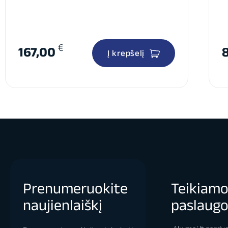
€
167,00
Į krepšelį
Prenumeruokite
Teikiam
naujienlaiškį
paslaug