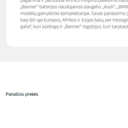
„Banner“ baterijos naudojamos daugelio „Audi“, „BMW“, 
modelių gamyklinei komplektacijai. Savas pardavimo į
kaip 60-yje Europos, Afrikos ir Azijos šalių per tiesio
galia“, kuri būdinga ir „Banner“ logotipui, turi tarptau
Panašios prekės