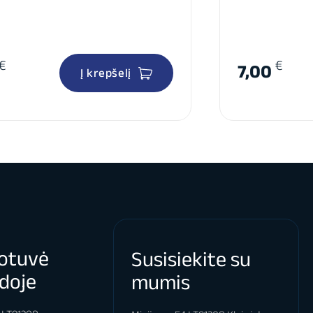
€
€
7,00
Į krepšelį
otuvė
Susisiekite su
doje
mumis