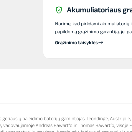
Akumuliatoriaus grą
Norime, kad pirkdami akumuliatorių 
papildomą grąžinimo garantiją, jei pa
Grąžinimo taisyklės
 geriausių paleidimo baterijų gamintojas. Leondinge, Austrijoje,
, vadovaujamoje Andreas Bawart‘o ir Thomas Bawart‘o, visoje E
jų per metus, ir yra viena iš seniausių, labiausiai patyrusių ir s