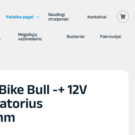
Naudingi
Paieška pagal
Kontaktai
straipsniai
Neįgaliųjų
Busteriai
Pakrovėjai
s
vežimėliams
ike Bull -+ 12V
atorius
mm