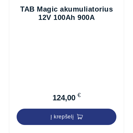
TAB Magic akumuliatorius
12V 100Ah 900A
€
124,00
Į krepšelį