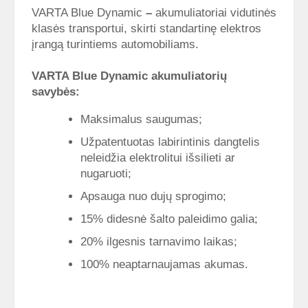
VARTA Blue Dynamic
–
akumuliatoriai vidutinės
klasės transportui, skirti standartinę elektros
įrangą turintiems automobiliams.
VARTA Blue Dynamic
akumuliatorių
savybės:
Maksimalus saugumas;
Užpatentuotas labirintinis dangtelis
neleidžia elektrolitui išsilieti ar
nugaruoti;
Apsauga nuo dujų sprogimo;
15% didesnė šalto paleidimo galia;
20% ilgesnis tarnavimo laikas;
100% neaptarnaujamas akumas.