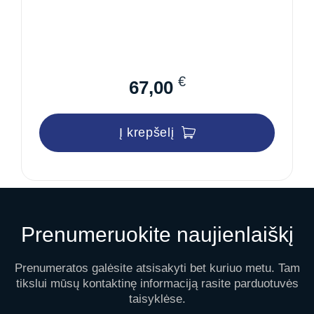
€
67,00
Į krepšelį
Prenumeruokite naujienlaiškį
Prenumeratos galėsite atsisakyti bet kuriuo metu. Tam
tikslui mūsų kontaktinę informaciją rasite parduotuvės
taisyklėse.