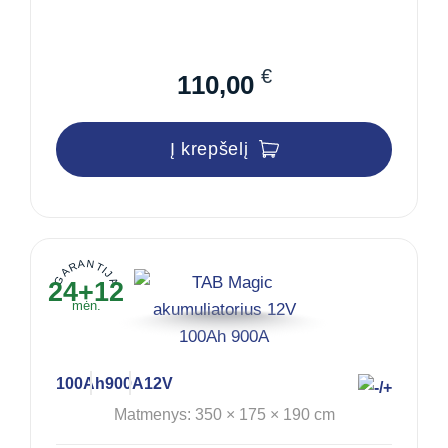
€
110,00
Į krepšelį
GARANTIJA
24+12
mėn.
100Ah
900A
12V
Matmenys: 350 × 175 × 190 cm