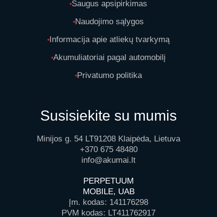
Saugus apsipirkimas
Naudojimo sąlygos
Informacija apie atliekų tvarkymą
Akumuliatoriai pagal automobilį
Privatumo politika
Susisiekite su mumis
Minijos g. 54 LT91208 Klaipėda, Lietuva
+370 675 48480
info@akumai.lt
PERPETUUM
MOBILE, UAB
Įm. kodas: 141176298
PVM kodas: LT411762917