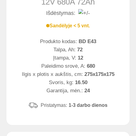
12V 680A 72Ah
Išdėstymas:
Sandėlyje < 5 vnt.
Produkto kodas:
BD E43
Talpa, Ah:
72
Įtampa, V:
12
Paleidimo srovė, A:
680
Ilgis x plotis x aukštis, cm:
275x175x175
Svoris, kg:
16.50
Garantija, mėn.:
24
Pristatymas:
1-3 darbo dienos