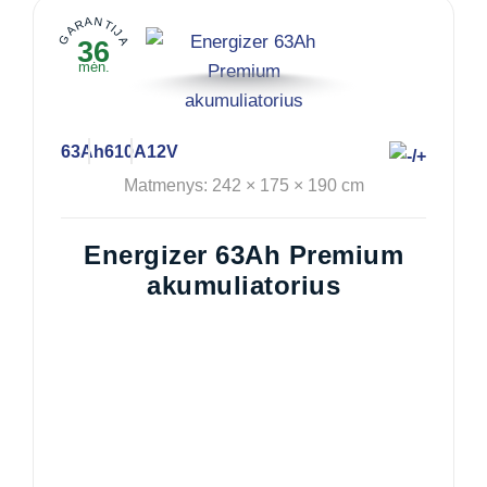
GARANTIJA
36
mėn.
63Ah
610A
12V
Matmenys: 242 × 175 × 190 cm
Energizer 63Ah Premium
akumuliatorius