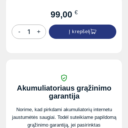
€
99,00
produkto
-
+
Į krepšelį
kiekis:
Akumuliatorius
VARTA
Blue
Dynamic
72Ah
680
A
EN
12V
Akumuliatoriaus grąžinimo
garantija
Norime, kad pirkdami akumuliatorių internetu
jaustumėtės saugiai. Todėl suteikiame papildomą
grąžinimo garantiją, jei pasirinktas