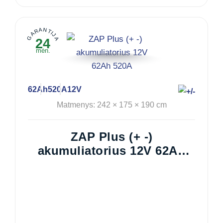
GARANTIJA
24
mėn.
62Ah
520A
12V
Matmenys: 242 × 175 × 190 cm
ZAP Plus (+ -)
akumuliatorius 12V 62Ah
520A