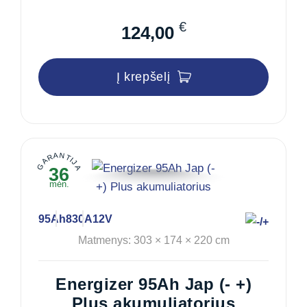
€
124,00
Į krepšelį
GARANTIJA
36
mėn.
95Ah
830A
12V
Matmenys: 303 × 174 × 220 cm
Energizer 95Ah Jap (- +)
Plus akumuliatorius