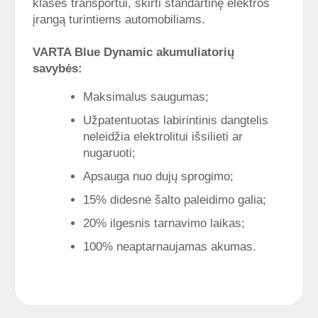
klasės transportui, skirti standartinę elektros
įrangą turintiems automobiliams.
VARTA Blue Dynamic
akumuliatorių
savybės:
Maksimalus saugumas;
Užpatentuotas labirintinis dangtelis
neleidžia elektrolitui išsilieti ar
nugaruoti;
Apsauga nuo dujų sprogimo;
15% didesnė šalto paleidimo galia;
20% ilgesnis tarnavimo laikas;
100% neaptarnaujamas akumas.