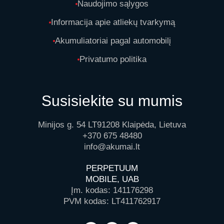
Naudojimo sąlygos
Informacija apie atliekų tvarkymą
Akumuliatoriai pagal automobilį
Privatumo politika
Susisiekite su mumis
Minijos g. 54 LT91208 Klaipėda, Lietuva
+370 675 48480
info@akumai.lt
PERPETUUM
MOBILE, UAB
Įm. kodas: 141176298
PVM kodas: LT411762917