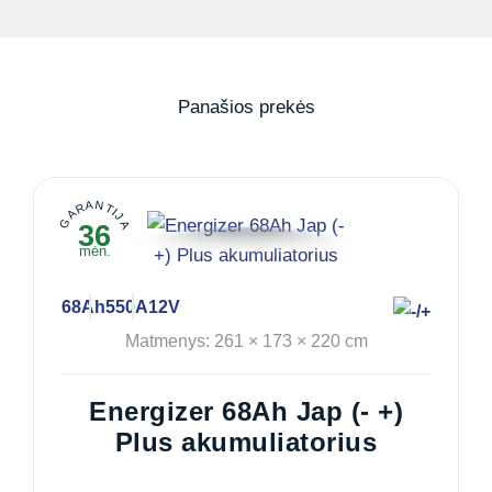
Panašios prekės
GARANTIJA
36
mėn.
68Ah
550A
12V
Matmenys: 261 × 173 × 220 cm
Energizer 68Ah Jap (- +)
Plus akumuliatorius