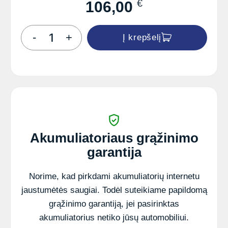
€
106,00
produkto
-
+
Į krepšelį
kiekis:
Akumuliatorius
VARTA
Blue
Dynamic
70Ah
630
A
EN
12V
Akumuliatoriaus grąžinimo
garantija
Norime, kad pirkdami akumuliatorių internetu
jaustumėtės saugiai. Todėl suteikiame papildomą
grąžinimo garantiją, jei pasirinktas
akumuliatorius netiko jūsų automobiliui.