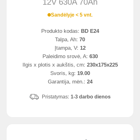
12V 630A 70Ah
Sandėlyje < 5 vnt.
Produkto kodas:
BD E24
Talpa, Ah:
70
Įtampa, V:
12
Paleidimo srovė, A:
630
Ilgis x plotis x aukštis, cm:
230x175x225
Svoris, kg:
19.00
Garantija, mėn.:
24
Pristatymas:
1-3 darbo dienos