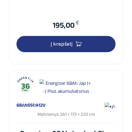
€
195,00
Į krepšelį
GARANTIJA
36
mėn.
68Ah
550A
12V
Matmenys: 261 × 173 × 220 cm