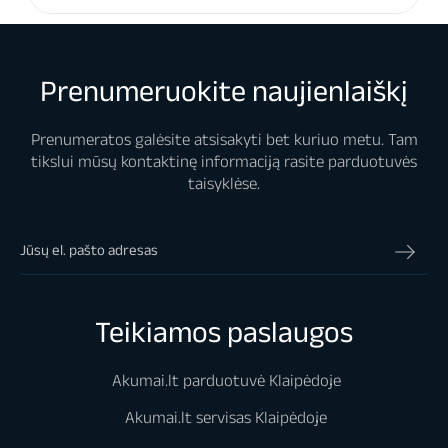
Prenumeruokite naujienlaiškį
Prenumeratos galėsite atsisakyti bet kuriuo metu. Tam
tikslui mūsų kontaktinę informaciją rasite parduotuvės
taisyklėse.
Teikiamos paslaugos
Akumai.lt parduotuvė Klaipėdoje
Akumai.lt servisas Klaipėdoje