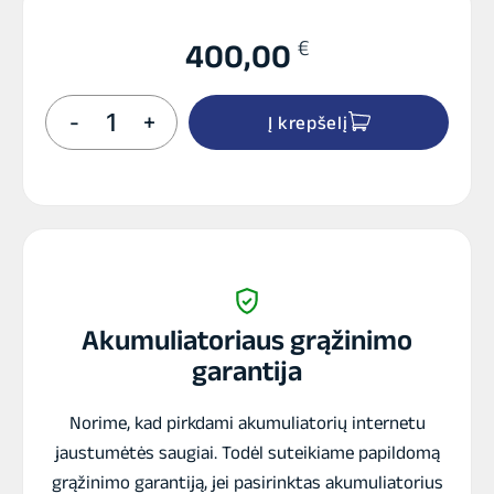
€
400,00
produkto
-
+
Į krepšelį
kiekis:
Akumuliatorius
OPTIMA
YELLOW
TOP
S-
5,5L
DC
12
V
Akumuliatoriaus grąžinimo
75
garantija
A/h
Norime, kad pirkdami akumuliatorių internetu
jaustumėtės saugiai. Todėl suteikiame papildomą
grąžinimo garantiją, jei pasirinktas akumuliatorius