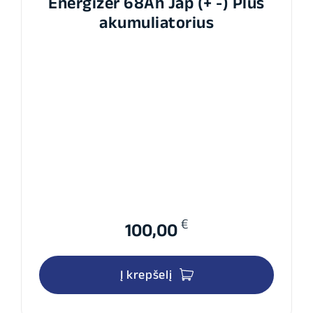
Energizer 68Ah Jap (+ -) Plus
akumuliatorius
€
100,00
Į krepšelį