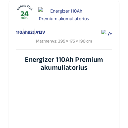
GARANTIJA
24
mėn.
110Ah
920A
12V
Matmenys: 395 × 175 × 190 cm
Energizer 110Ah Premium
akumuliatorius