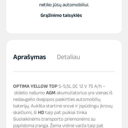
netiko jūsų automobiliui.
Grąžinimo taisyklės
Aprašymas
Detaliau
OPTIMA
YELLOW TOP
S-5,5L DC 12 V 75 A/h –
didelio našumo
AGM
akumuliatorius yra vienas iš
nedaugelio dvejopos paskirties automobilių
baterijų. Aukšta startinė srovė ir įspūdingu įkrovų
skaičiumi, ši
HD
taip pat puikiai tinka
šiuolaikinėms transporto priemonėms su
papildoma įranga. Žema vidinė varža taip pat