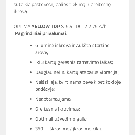
suteikia pastovesnį galios tiekimą ir greitesnę
įkrovą.
OPTIMA
YELLOW TOP
S-5,5L DC 12 V 75 A/h
–
Pagrindiniai privalumai
:
Giluminė iškrova ir Aukšta startinė
srovė;
Iki 3 kartų geresnis tarnavimo laikas;
Daugiau nei 15 kartų atsparus vibracijai;
Neišsilieja, tvirtinama beveik bet kokioje
padėtyje;
Neaptarnaujama;
Greitesnis įkrovimas;
Optimali užvedimo galia;
350 + iškrovimo/ įkrovimo ciklų.