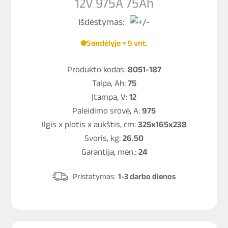
12V 975A 75Ah
Išdėstymas:
Sandėlyje < 5 vnt.
Produkto kodas:
8051-187
Talpa, Ah:
75
Įtampa, V:
12
Paleidimo srovė, A:
975
Ilgis x plotis x aukštis, cm:
325x165x238
Svoris, kg:
26.50
Garantija, mėn.:
24
Pristatymas:
1-3 darbo dienos