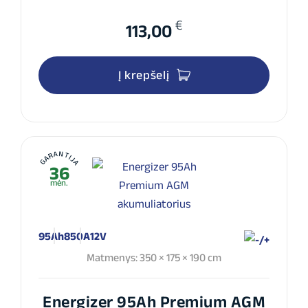
€
113,00
Į krepšelį
GARANTIJA
36
mėn.
95Ah
850A
12V
Matmenys: 350 × 175 × 190 cm
Energizer 95Ah Premium AGM