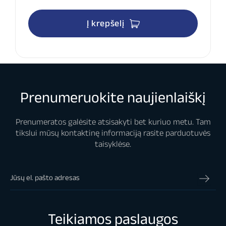
Į krepšelį
Prenumeruokite naujienlaiškį
Prenumeratos galėsite atsisakyti bet kuriuo metu. Tam
tikslui mūsų kontaktinę informaciją rasite parduotuvės
taisyklėse.
Teikiamos paslaugos