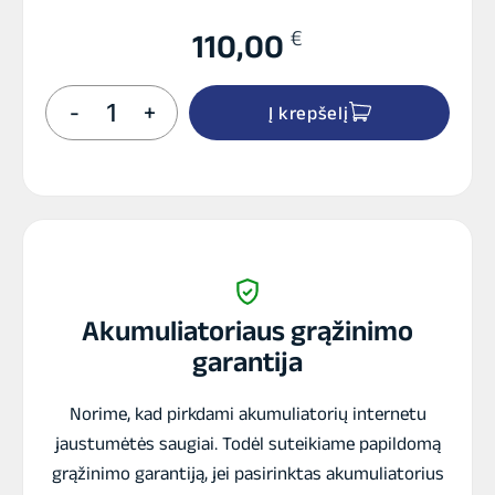
€
110,00
produkto
-
+
Į krepšelį
kiekis:
AKUM.AUTOPART
GALAXY
PLUS
90AH
12V
Akumuliatoriaus grąžinimo
garantija
Norime, kad pirkdami akumuliatorių internetu
jaustumėtės saugiai. Todėl suteikiame papildomą
grąžinimo garantiją, jei pasirinktas akumuliatorius