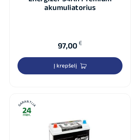
akumuliatorius
€
97,00
Į krepšelį
GARANTIJA
24
mėn.