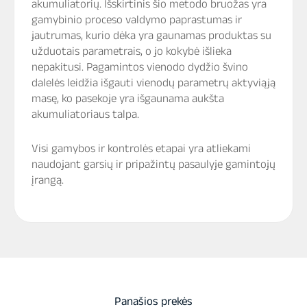
akumuliatorių. Išskirtinis šio metodo bruožas yra
gamybinio proceso valdymo paprastumas ir
jautrumas, kurio dėka yra gaunamas produktas su
užduotais parametrais, o jo kokybė išlieka
nepakitusi. Pagamintos vienodo dydžio švino
dalelės leidžia išgauti vienodų parametrų aktyviąją
masę, ko pasekoje yra išgaunama aukšta
akumuliatoriaus talpa.
Visi gamybos ir kontrolės etapai yra atliekami
naudojant garsių ir pripažintų pasaulyje gamintojų
įrangą.
Panašios prekės