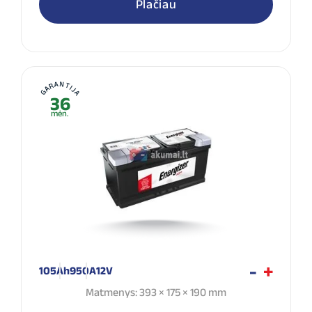
Plačiau
GARANTIJA
36
mėn.
105Ah
950A
12V
Matmenys: 393 × 175 × 190 mm