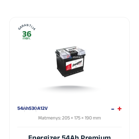
GARANTIJA
36
mėn.
54Ah
530A
12V
Matmenys: 205 × 175 × 190 mm
Energizer 54Ah Premium