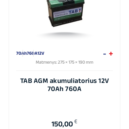
70Ah
760A
12V
Matmenys: 275 × 175 × 190 mm
TAB AGM akumuliatorius 12V
70Ah 760A
€
150,00