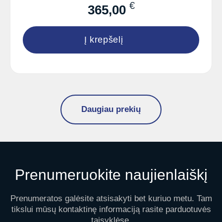
€
365,00
Į krepšelį
Daugiau prekių
Prenumeruokite naujienlaiškį
Prenumeratos galėsite atsisakyti bet kuriuo metu. Tam
tikslui mūsų kontaktinę informaciją rasite parduotuvės
taisyklėse.