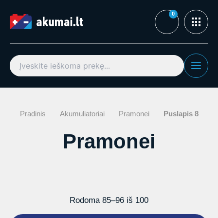
Pereiti
prie
turinio
Search
for:
Pradinis
Akumuliatoriai
Pramonei
Puslapis 8
Pramonei
Rūšiuojama
Rodoma 85–96 iš 100
pagal
populiarumą