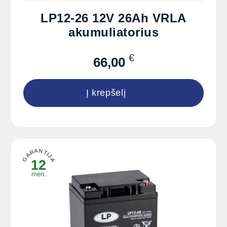
LP12-26 12V 26Ah VRLA
akumuliatorius
€
66,00
Į krepšelį
GARANTIJA
12
mėn.