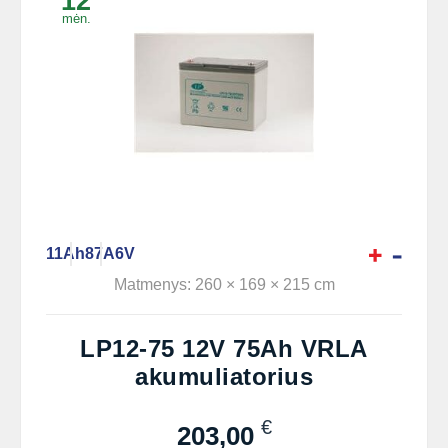
12
mėn.
11Ah
87A
6V
Matmenys: 260 × 169 × 215 cm
LP12-75 12V 75Ah VRLA
akumuliatorius
€
203,00