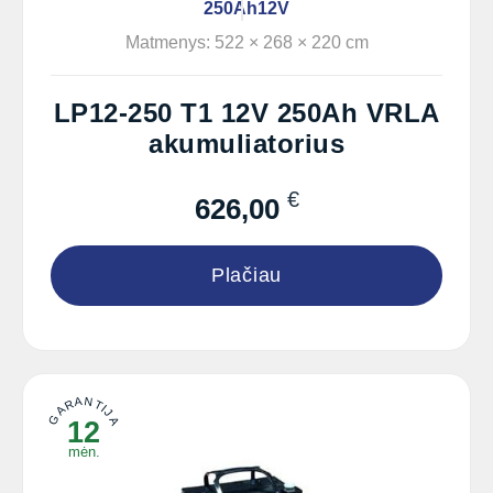
250Ah
12V
Matmenys: 522 × 268 × 220 cm
LP12-250 T1 12V 250Ah VRLA
akumuliatorius
€
626,00
Plačiau
GARANTIJA
12
mėn.