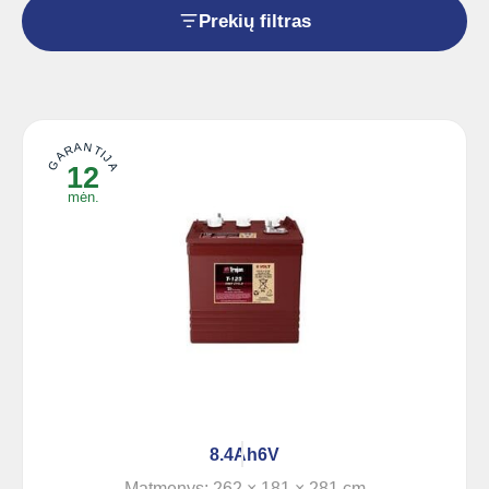
Prekių filtras
GARANTIJA
12
mėn.
8.4Ah
6V
Matmenys: 262 × 181 × 281 cm