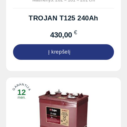
TROJAN T125 240Ah
€
430,00
Į krepšelį
GARANTIJA
12
mėn.