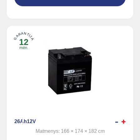
GARANTIJA
12
mėn.
26Ah
12V
Matmenys: 166 × 174 × 182 cm