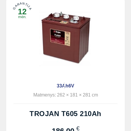
GARANTIJA
12
mėn.
33Ah
6V
Matmenys: 262 × 181 × 281 cm
TROJAN T605 210Ah
€
186,00