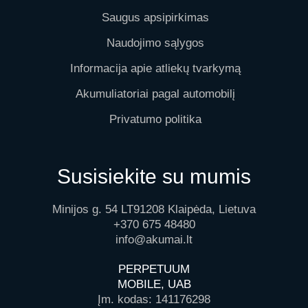
Saugus apsipirkimas
Naudojimo sąlygos
Informacija apie atliekų tvarkymą
Akumuliatoriai pagal automobilį
Privatumo politika
Susisiekite su mumis
Minijos g. 54 LT91208 Klaipėda, Lietuva
+370 675 48480
info@akumai.lt
PERPETUUM
MOBILE, UAB
Įm. kodas: 141176298