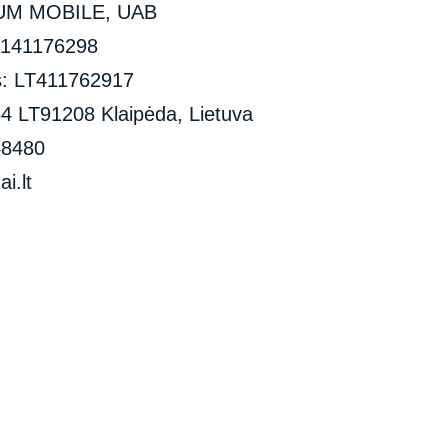
M MOBILE, UAB
 141176298
: LT411762917
54 LT91208 Klaipėda, Lietuva
48480
i.lt