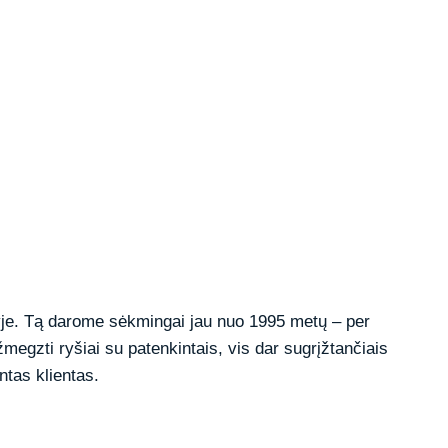
tyje. Tą darome sėkmingai jau nuo 1995 metų – per
žmegzti ryšiai su patenkintais, vis dar sugrįžtančiais
ntas klientas.