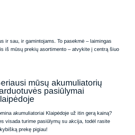
us ir sau, ir gamintojams. To pasekmė – laimingas
tis iš mūsų prekių asortimento – atvykite į centrą šiuo
eriausi mūsų akumuliatorių
arduotuvės pasiūlymai
laipėdoje
mina akumuliatoriai Klaipėdoje už itin gerą kainą?
s visada turime pasiūlymų su akcija, todėl rasite
kybišką prekę pigiau!