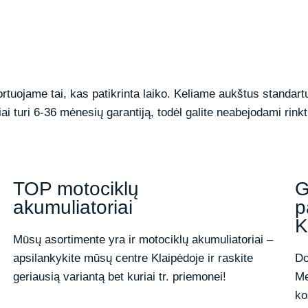
tuojame tai, kas patikrinta laiko. Keliame aukštus standart
ai turi 6-36 mėnesių garantiją, todėl galite neabejodami rink
i
TOP motociklų
G
akumuliatoriai
p
K
Mūsų asortimente yra ir motociklų akumuliatoriai –
apsilankykite mūsų centre Klaipėdoje ir raskite
Do
geriausią variantą bet kuriai tr. priemonei!
Me
ko