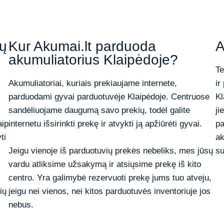
ių
Kur Akumai.lt parduoda
A
akumuliatorius Klaipėdoje?
Te
Akumuliatoriai, kuriais prekiaujame internete,
ir
parduodami gyvai parduotuvėje Klaipėdoje. Centruose
Kl
sandėliuojame daugumą savo prekių, todėl galite
ji
aip
internetu išsirinkti prekę ir atvykti ją apžiūrėti gyvai.
pa
ti
ak
su
Jeigu vienoje iš parduotuvių prekės nebeliks, mes jūsų
vardu atliksime užsakymą ir atsiųsime prekę iš kito
centro. Yra galimybė rezervuoti prekę jums tuo atveju,
ių
jeigu nei vienos, nei kitos parduotuvės inventoriuje jos
nebus.