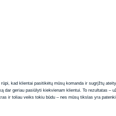
rūpi, kad klientai pasitikėtų mūsų komanda ir sugrįžtų atei
ką dar geriau pasiūlyti kiekvienam klientui. To rezultatas – u
tras ir toliau veiks tokiu būdu – nes mūsų tikslas yra patenki