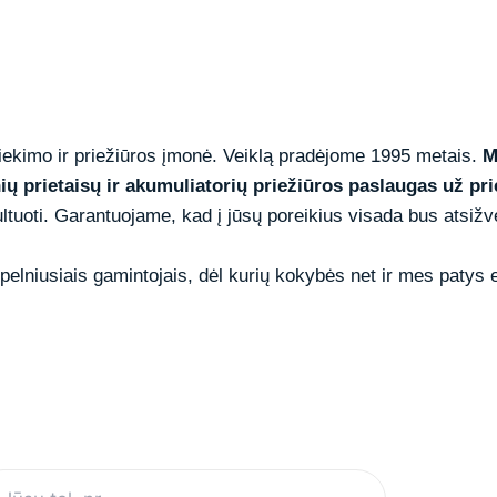
tiekimo ir priežiūros įmonė. Veiklą pradėjome 1995 metais.
M
inių prietaisų ir akumuliatorių priežiūros paslaugas už pr
sultuoti. Garantuojame, kad į jūsų poreikius visada bus atsižv
elniusiais gamintojais, dėl kurių kokybės net ir mes patys 