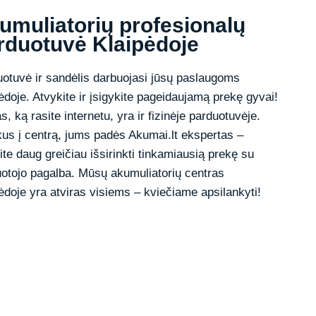
umuliatorių profesionalų
rduotuvė Klaipėdoje
otuvė ir sandėlis darbuojasi jūsų paslaugoms
ėdoje. Atvykite ir įsigykite pageidaujamą prekę gyvai!
s, ką rasite internetu, yra ir fizinėje parduotuvėje.
us į centrą, jums padės Akumai.lt ekspertas –
ite daug greičiau išsirinkti tinkamiausią prekę su
otojo pagalba. Mūsų akumuliatorių centras
ėdoje yra atviras visiems – kviečiame apsilankyti!