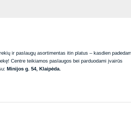
Prekių ir paslaugų asortimentas itin platus – kasdien padeda
prekę! Centre teikiamos paslaugos bei parduodami įvairūs
esu:
Minijos g. 54, Klaipėda.