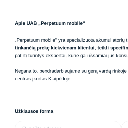
Apie UAB „Perpetuum mobile“
„Perpetuum mobile“ yra specializuota akumuliatorių 
tinkančią prekę kiekvienam klientui, teikti specif
patirtį turintys ekspertai, kurie gali išsamiai jus kon
Negana to, bendradarbiaujame su gerą vardą rinkoje p
centras įkurtas Klaipėdoje.
Užklausos forma