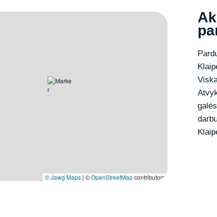
Ak
pa
Pardu
Klaip
Viska
Atvyk
galės
darbu
Klaip
© Jawg Maps
| ©
OpenStreetMap
contributors