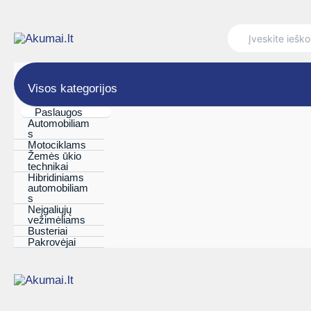
Pereiti
prie
Search
for:
turinio
Visos kategorijos
Paslaugos
Automobiliam
s
Motociklams
Žemės ūkio
technikai
Hibridiniams
automobiliam
s
Neįgaliųjų
vežimėliams
Busteriai
Pakrovėjai