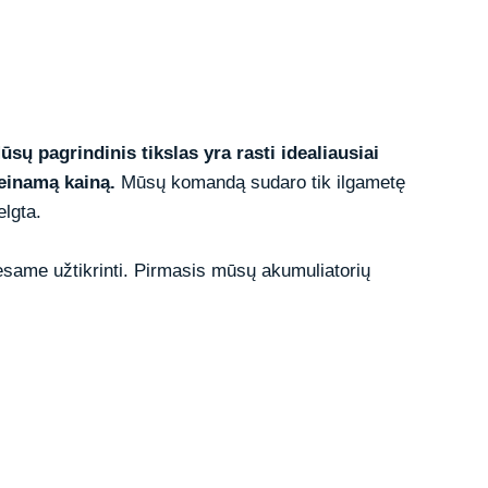
ūsų pagrindinis tikslas yra rasti idealiausiai
ieinamą kainą.
Mūsų komandą sudaro tik ilgametę
elgta.
esame užtikrinti. Pirmasis mūsų akumuliatorių